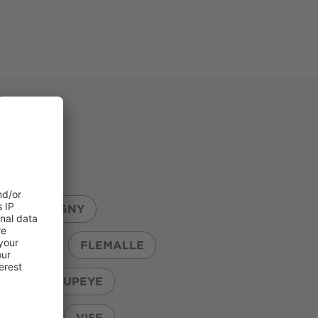
SEARCH
Y
BLEGNY
ESNEUX
FLEMALLE
PRE
OUPEYE
RVIERS
VISE