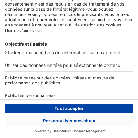
Ex :
Acheter
,
Décoration
,
Lyon
,
Marseille
...