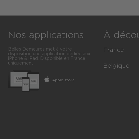
Nos applications
À décou
Belles Demeures met à votre
France
disposition une application dédiée aux
iPhone & iPad. Disponible en France
uniquement.
Immobilier Lu
Belgique
Toutes les vill
Apple store
Immobilier Lu
Tous les dép
Toutes les s
Toutes les ré
Toutes les 
Toutes les of
Tous les Arr
Toutes les Pr