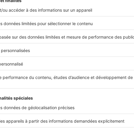
Investir dans l’immobilier de 
ce qu’il faut savoir
Fiscalité attractive, marché ultra-exclusif, poten
exceptionnel… L’immobilier de luxe à Monaco c
investisseurs du monde entier. Quels sont les qu
Biens d'exception
La maison la plus chère du m
elle se cache
Oubliez les penthouses suspendus de Manhattan
villas luxueuses de Los Angeles... Pour débusq
monde, il faut mettre le cap vers une...