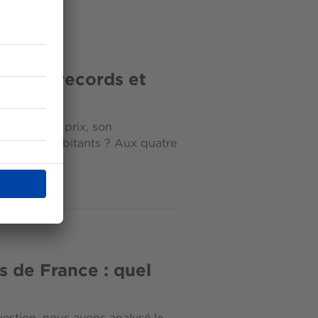
monde : records et
monde ? Son prix, son
ge de ses habitants ? Aux quatre
t...
es de France : quel