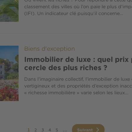
Où vivent les riches ? Pour répondre à cette q
classement des villes où l’on paie le plus d’imp
(IFI). Un indicateur clé puisqu’il concerne...
Biens d'exception
Immobilier de luxe : quel prix
cercle des plus riches ?
Dans l’imaginaire collectif, l’immobilier de lu
vertigineux et des propriétés d’exception inacc
« richesse immobilière » varie selon les lieux...
ination
Page
1
Page
2
Page
3
Page
4
Page
5
…
Page
Suivant