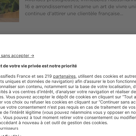
16 e arrondissement incarne un art de vivre un
continue d'attirer une clientèle française...
Biens d'exception
Les plus belles villas de luxe
sur Belles Demeures
À Monaco, les villas de luxe offrent tantôt des 
architectures exceptionnelles…, mais toujours d
gamme. Découvrez notre sélection de biens...
Biens d'exception