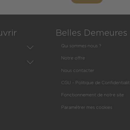
courante
suivante
vrir
Belles Demeures
Qui sommes nous ?
Notre offre
xe
Nous contacter
es
xe
CGU – Politique de Confidentiali
artements
ections de commune
Fonctionnement de notre site
gions
Communes
Paramétrer mes cookies
fres
ondissements
ovinces