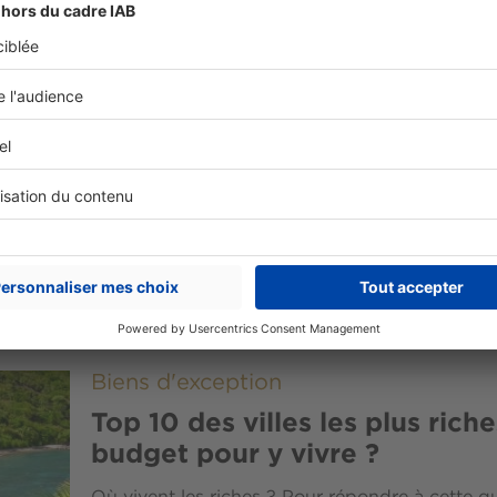
Biens d'exception
Les villas les plus chères du 
propriétés mythiques
Qu’est-ce qui définit la villa la plus chère du 
emplacement, son histoire ou encore le presti
coins du monde, certaines propriétés repoussen
Biens d'exception
Top 10 des villes les plus rich
budget pour y vivre ?