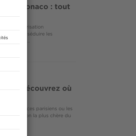
luxe à Monaco : tout
tiel de valorisation
ontinue de séduire les
artiers les...
onde : découvrez où
, les palaces parisiens ou les
uer la maison la plus chère du