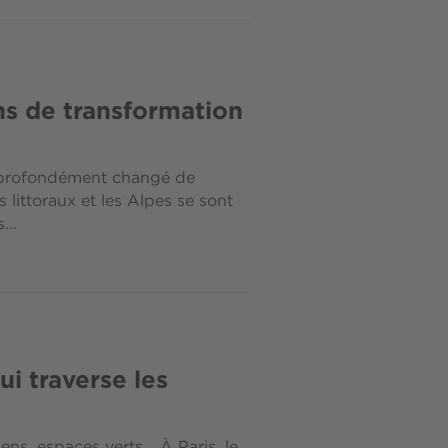
ns de transformation
 a profondément changé de
s littoraux et les Alpes se sont
...
qui traverse les
, espaces verts... À Paris, le