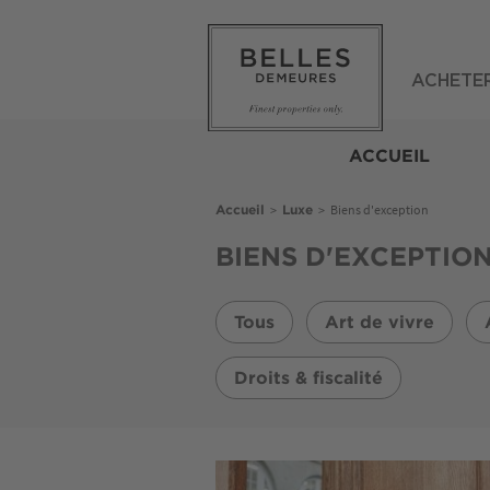
Aller
au
contenu
principal
ACHETE
Belles
Demeures
ACCUEIL
Fil
>
>
Biens d'exception
Accueil
Luxe
d'Ariane
BIENS D'EXCEPTIO
Tous
Art de vivre
Droits & fiscalité
Image