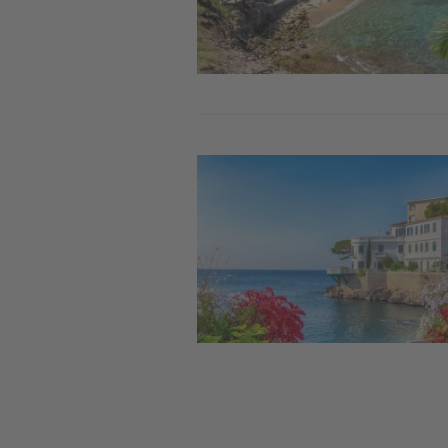
Image
Pag