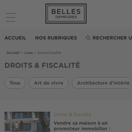
Aller
au
contenu
principal
Belles
Demeures
ACCUEIL
NOS RUBRIQUES
RECHERCHER U
Fil d'Ariane
>
>
Droits & fiscalité
Accueil
Luxe
DROITS & FISCALITÉ
Tous
Art de vivre
Architecture d'intérie
Image
Droits & fiscalité
Vendre sa maison à un
promoteur immobilier :