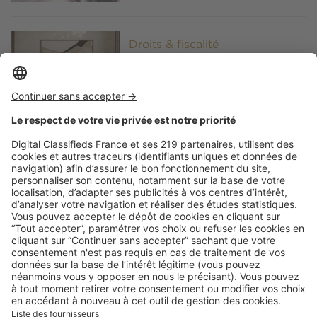
Image
Droits & fiscalité
Assurer une œuvre d'art :
comment ça marche ?
Image
Droits & fiscalité
Tout savoir sur la donation
immobilière
Image
Droits & fiscalité
Investir dans l'hôtellerie : un
bon plan ?