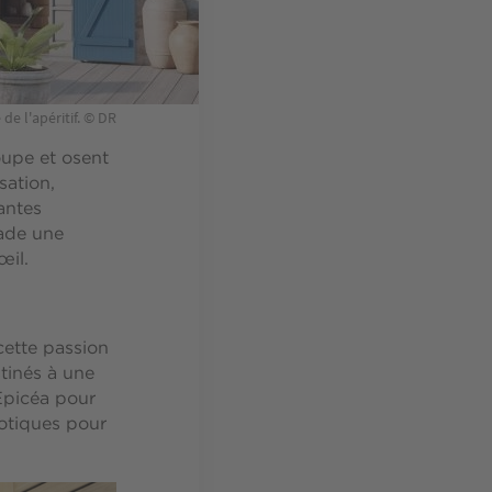
de l'apéritif. © DR
oupe et osent
sation,
antes
çade une
œil.
cette passion
tinés à une
'Epicéa pour
xotiques pour