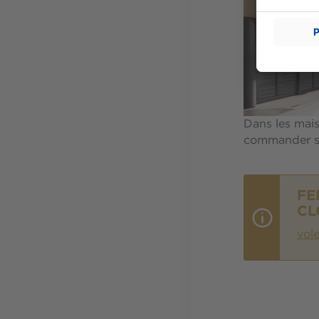
Dans les mais
commander su
FE
CL
vol