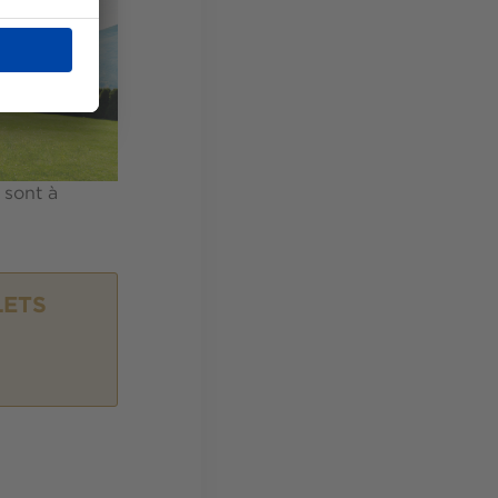
 sont à
LETS