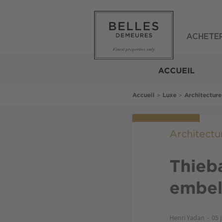
Aller
au
contenu
principal
ACHETE
Belles
Demeures
ACCUEIL
Fil
>
>
Accueil
Luxe
Architecture
d'Ariane
Architectur
Thieba
embell
Henri Yadan
05 