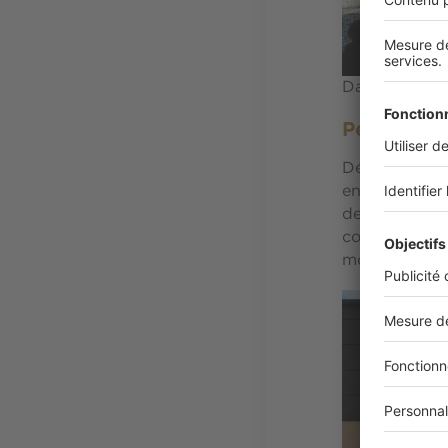
Dans le Midi,
Personnali
Décoratif grâ
en respectant
de découpe so
comme les lam
modularité, le