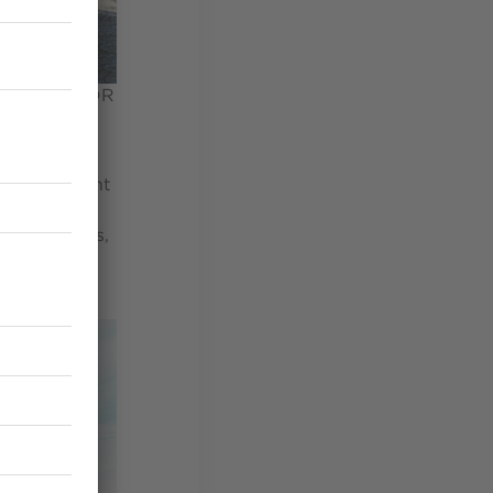
s décors. © DR
es s'adaptent
eurs motifs
frent à vous,
eintes,