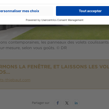
ons contemporaines, les panneaux des volets coulissants
r-mesure, selon vous goûts. © DR
RMONS LA FENÊTRE, ET LAISSONS LES VO
OS…
ets-thiebaut.com
Partager sur