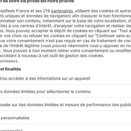
res persiennes se confondent avec le revêtement de la m
e est réusssi. © DR