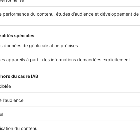
 les volets blancs de style provençal s'adaptent à tous le
sation et options infinies
ce à toutes ses nuances et à plusieurs finitions, les modèl
 les traditions régionales provençales ou dauphinoises. L
nt personnalisés à l'infini, et de nombreuses options s'of
es ajourées à l'américaine ou à la française. Esthétisme, t
 volet en bois retrouve ses lettres de noblesse.