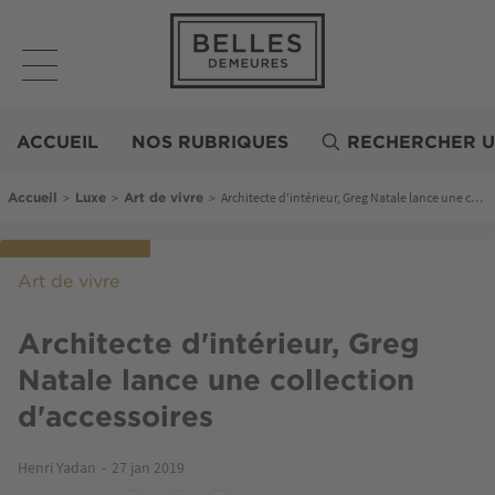
Aller
au
contenu
principal
Belles
Demeures
ACCUEIL
NOS RUBRIQUES
RECHERCHER U
Fil d'Ariane
>
>
>
Architecte d'intérieur, Greg Natale lance une collection d'accessoires
Accueil
Luxe
Art de vivre
Art de vivre
Architecte d'intérieur, Greg
Natale lance une collection
d'accessoires
Henri Yadan
27 jan 2019