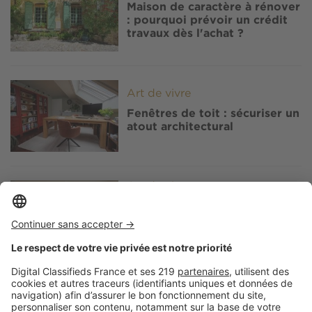
Maison de caractère à rénover
: pourquoi prévoir un crédit
travaux dès l'achat ?
Image
Art de vivre
Fenêtres de toit : sécuriser un
atout architectural
Image
Art de vivre
Isolation phonique : vous
vous réveillez fatigué ? Vos
fenêtres de toit peuvent en
être la cause
Image
Art de vivre