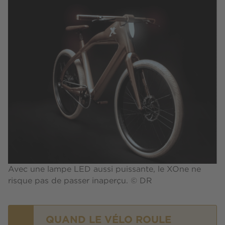
Avec une lampe LED aussi puissante, le XOne ne
risque pas de passer inaperçu. © DR
QUAND LE VÉLO ROULE