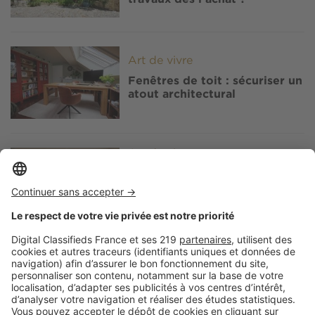
Image
Art de vivre
Fenêtres de toit : sécuriser un
atout architectural
Image
Art de vivre
Isolation phonique : vous
vous réveillez fatigué ? Vos
fenêtres de toit peuvent en
être la cause
Image
Art de vivre
Comment bien choisir son
linge de lit ? Le guide
complet pour allier confort,