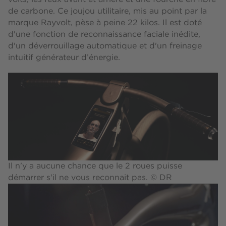
de carbone. Ce joujou utilitaire, mis au point par la
marque Rayvolt, pèse à peine 22 kilos. Il est doté
d'une fonction de reconnaissance faciale inédite,
d'un déverrouillage automatique et d'un freinage
intuitif générateur d’énergie.
Il n'y a aucune chance que le 2 roues puisse
démarrer s'il ne vous reconnait pas. © DR