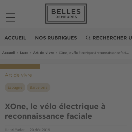
Aller
au
contenu
principal
Belles
Demeures
ACCUEIL
NOS RUBRIQUES
RECHERCHER U
Fil d'Ariane
>
>
>
XOne, le vélo électrique à reconnaissance faciale
Accueil
Luxe
Art de vivre
Art de vivre
Espagne
Barcelona
XOne, le vélo électrique à
reconnaissance faciale
Henri Yadan
20 déc 2019