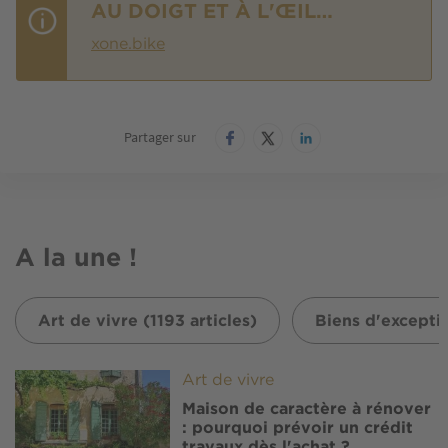
AU DOIGT ET À L'ŒIL…
xone.bike
Partager sur
A la une !
Art de vivre (1193 articles)
Biens d'exceptio
Image
Art de vivre
Maison de caractère à rénover
: pourquoi prévoir un crédit
travaux dès l'achat ?