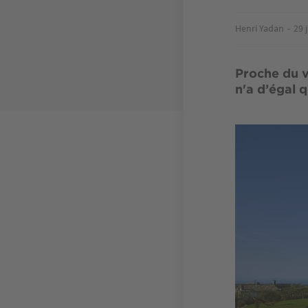
Henri Yadan
29 
Proche du v
n'a d’égal 
Image