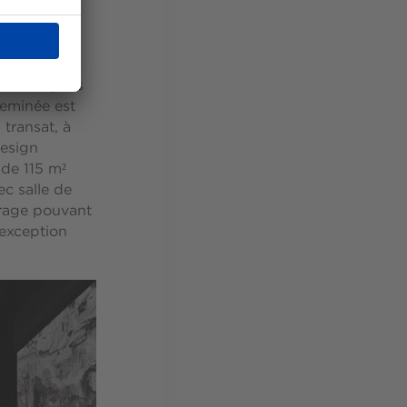
é les moyens
heminée est
transat, à
design
 de 115 m²
c salle de
arage pouvant
'exception