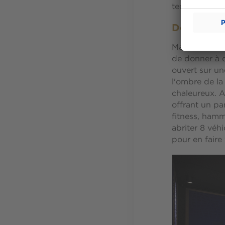
techniques. 
Des presta
Marbre, chêne
de donner à c
ouvert sur un
l'ombre de la
chaleureux. A
offrant un pa
fitness, ham
abriter 8 véhi
pour en faire