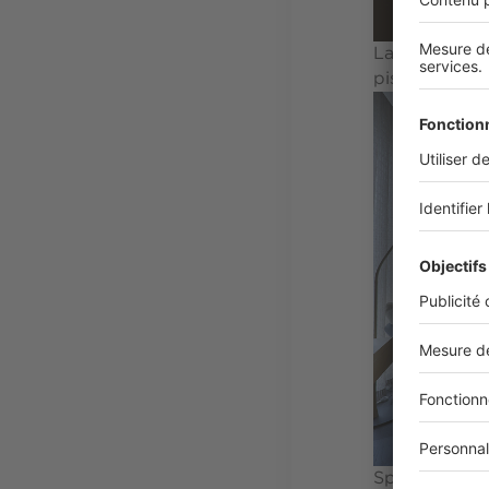
La salle à ma
piscine. © D
Spacieuse, la