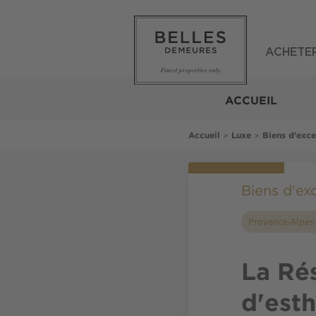
Aller
au
contenu
principal
ACHETE
Belles
Demeures
ACCUEIL
Fil
>
>
Accueil
Luxe
Biens d'exc
d'Ariane
Biens d'ex
Provence-Alpes-
La Ré
d'esth