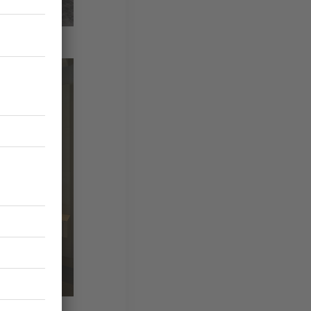
ue sur la
tériaux et