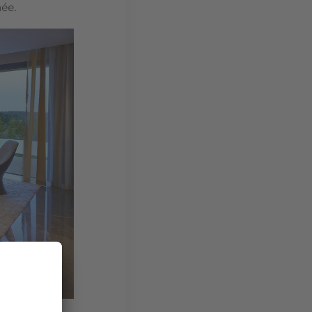
ée.
tti,