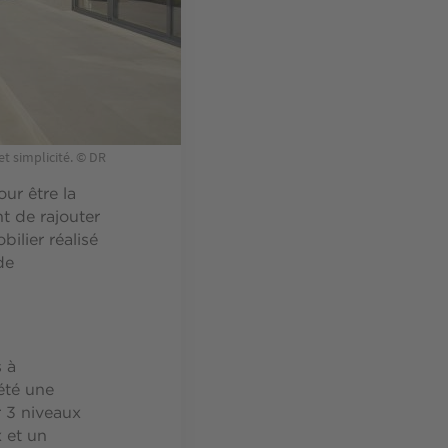
et simplicité. © DR
ur être la
t de rajouter
ilier réalisé
de
s à
iété une
 3 niveaux
 et un