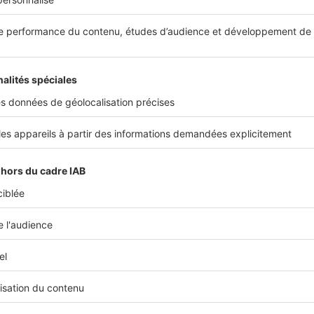
nger possède une grande baie vitrée pour profiter de la v
R
 chambre de maître est dotée de tous les raffinements ma