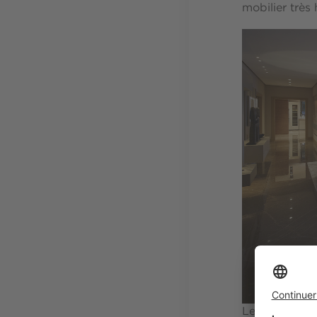
mobilier trè
Le salon port