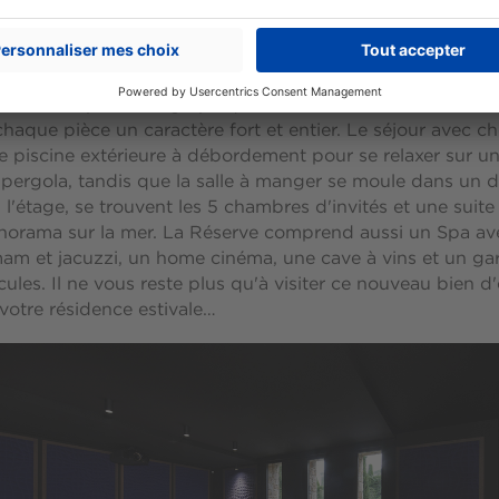
© DR
tions de palace
, cuir, suspensions graphiques, le décorateur s'est donn
haque pièce un caractère fort et entier. Le séjour avec c
e piscine extérieure à débordement pour se relaxer sur un 
 pergola, tandis que la salle à manger se moule dans un 
 l'étage, se trouvent les 5 chambres d'invités et une suite
norama sur la mer. La Réserve comprend aussi un Spa ave
mam et jacuzzi, un home cinéma, une cave à vins et un g
cules. Il ne vous reste plus qu'à visiter ce nouveau bien d
 votre résidence estivale…