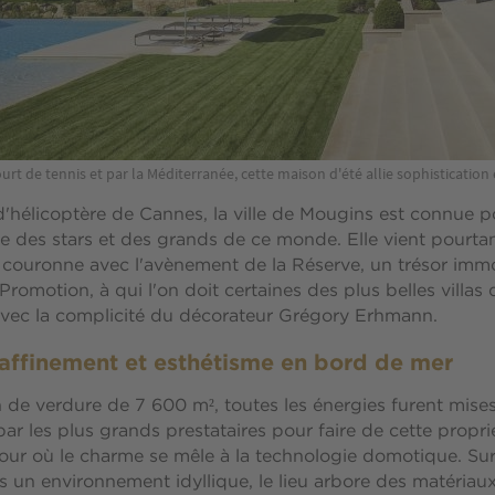
rt de tennis et par la Méditerranée, cette maison d'été allie sophistication 
'hélicoptère de Cannes, la ville de Mougins est connue po
ée des stars et des grands de ce monde. Elle vient pourtan
 couronne avec l'avènement de la Réserve, un trésor immob
Promotion, à qui l'on doit certaines des plus belles villas 
avec la complicité du décorateur Grégory Erhmann.
affinement et esthétisme en bord de mer
 de verdure de 7 600 m², toutes les énergies furent mise
par les plus grands prestataires pour faire de cette propr
ur où le charme se mêle à la technologie domotique. Sur
 un environnement idyllique, le lieu arbore des matériaux