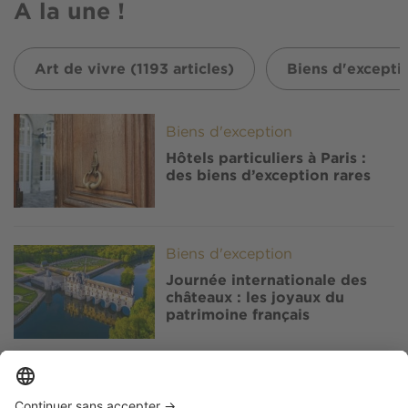
A la une !
Art de vivre (1193 articles)
Biens d'exceptio
Image
Biens d'exception
Hôtels particuliers à Paris :
des biens d’exception rares
Image
Biens d'exception
Journée internationale des
châteaux : les joyaux du
patrimoine français
Image
Biens d'exception