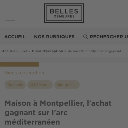
Aller
au
contenu
principal
Belles
Demeures
ACCUEIL
NOS RUBRIQUES
RECHERCHER U
Fil d'Ariane
>
>
>
Maison à Montpellier, l'achat gagnant sur l'arc méditerranéen
Accueil
Luxe
Biens d'exception
Biens d'exception
Occitanie
(34) Hérault
Montpellier
Maison à Montpellier, l'achat
gagnant sur l'arc
méditerranéen