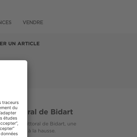
NCES
VENDRE
ER UN ARTICLE
le littoral de Bidart
ent sur le littoral de Bidart, une
riétés sont à la hausse.