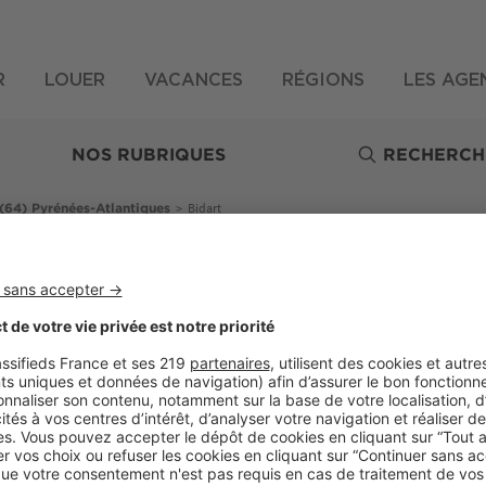
R
LOUER
VACANCES
RÉGIONS
LES AGE
NOS RUBRIQUES
RECHERCH
>
Bidart
(64) Pyrénées-Atlantiques
Biens d'exception
Pays Basque : surf and golf sur 
Surfeurs et golfeurs de tous horizons se retrouv
station balnéaire du Pays Basque dont les prop