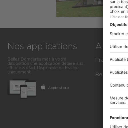
Nos applications
À décou
Belles Demeures met à votre
France
disposition une application dédiée aux
iPhone & iPad. Disponible en France
uniquement.
Immobilier Lu
Belgique
Toutes les vill
Apple store
Immobilier Lu
Tous les dép
Toutes les s
Toutes les ré
Toutes les 
Toutes les of
Tous les Arr