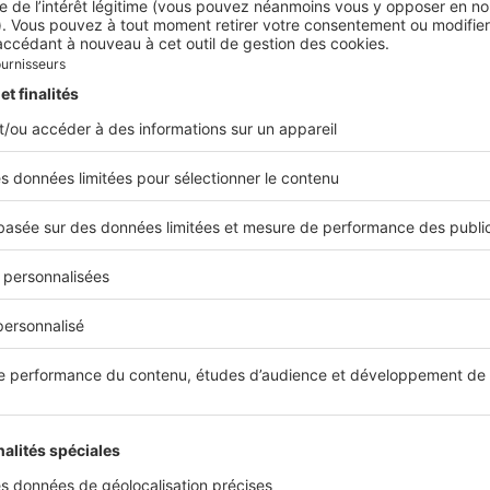
vrir
Belles Demeures
Qui sommes nous ?
Notre offre
xe
Nous contacter
es
xe
CGU – Politique de Confidentiali
artements
ections de commune
Fonctionnement de notre site
gions
Communes
Paramétrer mes cookies
fres
ondissements