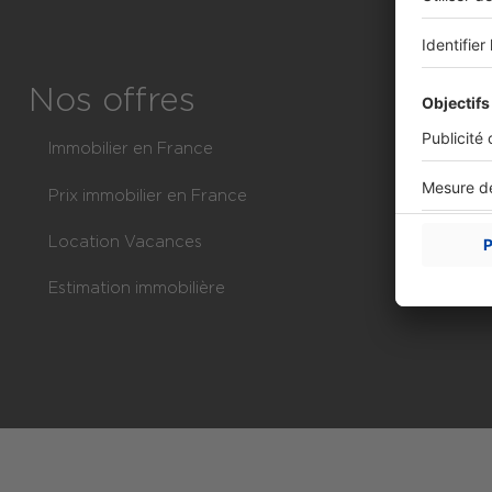
Toutes les Pr
Toutes les of
Nos offres
Immobilier en France
Imm
Prix immobilier en France
Con
Location Vacances
Imm
Estimation immobilière
Com