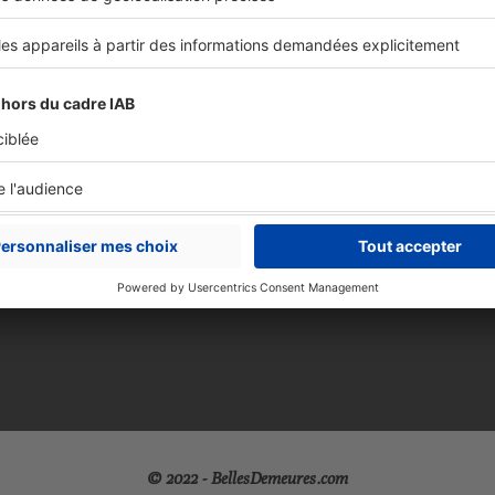
ovinces
fres
obilier neuf
Professionnel
struire votre maison
Bureaux et 
obilier en Belgique
Location sais
ment faire estimer sa maison
Comment fair
© 2022 - BellesDemeures.com