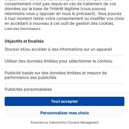
Ex :
Acheter
,
Décoration
,
Lyon
,
Marseille
...