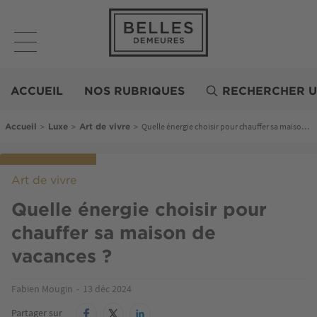
Aller
au
contenu
principal
Belles
Demeures
ACCUEIL
NOS RUBRIQUES
RECHERCHER U
Fil d'Ariane
>
>
>
Quelle énergie choisir pour chauffer sa maison de vacances ?
Accueil
Luxe
Art de vivre
Art de vivre
Quelle énergie choisir pour
chauffer sa maison de
vacances ?
Fabien Mougin
13 déc 2024
Partager sur