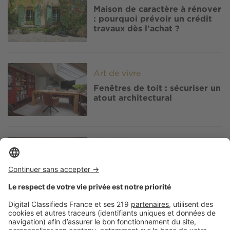
Maison de caractère à rénover
: pourquoi prévoir un crédit
travaux dès l'achat ?
Image
Art de vivre
Fenêtres de toit : sécuriser un
atout architectural
Image
Art de vivre
Isolation phonique : vous
vous réveillez fatigué ? Vos
fenêtres de toit peuvent en
être la cause
Image
Art de vivre