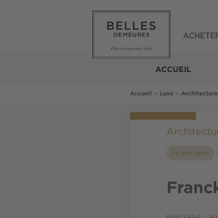
Aller
au
contenu
principal
ACHETE
Belles
Demeures
ACCUEIL
Fil
>
>
Accueil
Luxe
Architecture
d'Ariane
Architectur
Île-de-France
Franc
Henri Yadan
24 