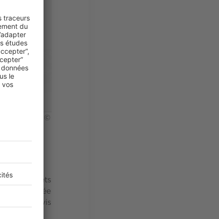
mais aérien. ©
de la porte
çu des objets
pour le Musée
National. Avis