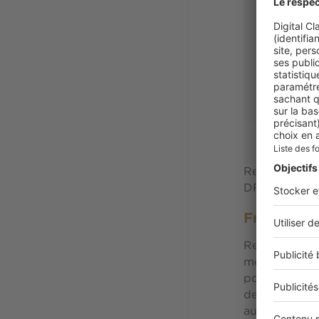
Reposant sur 
DR
Franck Ev
Représenté par
monumentale 
pour Daum, de
de la Chasse 
aux collection