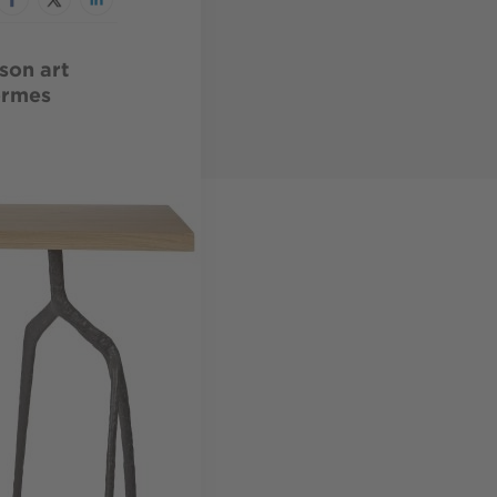
son art
ormes