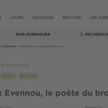
R
LOUER
VACANCES
RÉGIONS
LES AGE
NOS RUBRIQUES
RECHERCH
>
Franck Evennou, le poète du bronze
 d'intérieur
e d'intérieur
(75) Paris
Paris 6ème
k Evennou, le poète du br
déc 2019
Partager sur