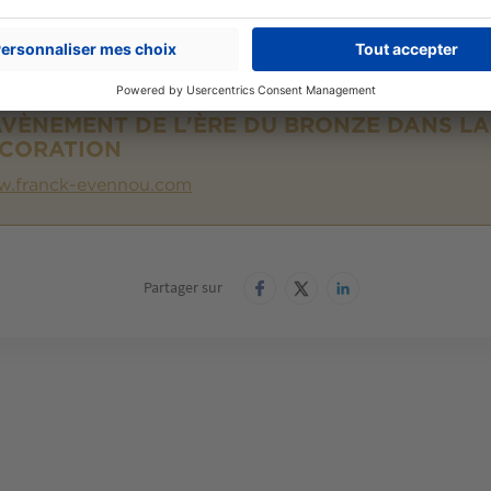
sieurs plateaux, la table basse Lotus est l'une des grand
© DR
AVÈNEMENT DE L'ÈRE DU BRONZE DANS LA
CORATION
.franck-evennou.com
Partager sur