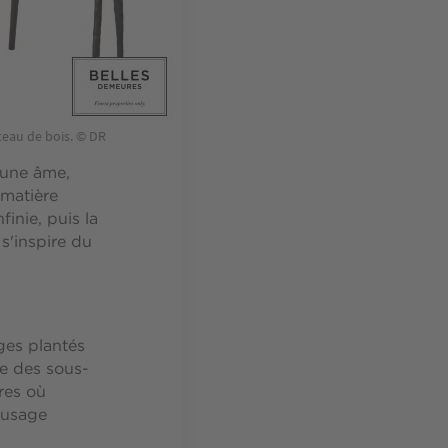
teau de bois. © DR
t une âme,
 matière
inie, puis la
s'inspire du
ges plantés
re des sous-
ères où
 usage