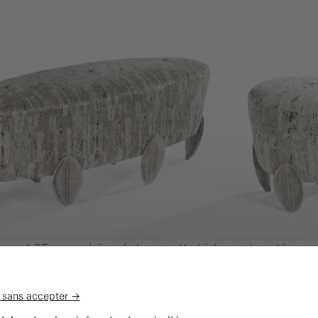
ement 25 exemplaires, la banquette Licken est portée par
ckelé. © DR