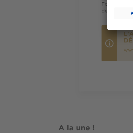
Formée de plu
de l'artiste. 
L'
DÉ
www
A la une !