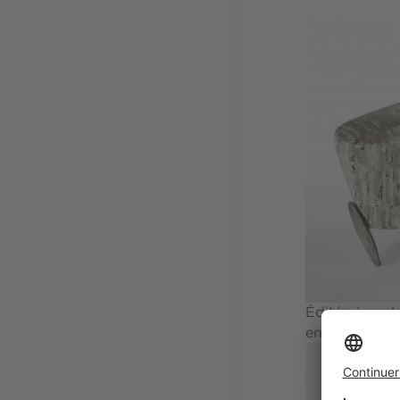
Éditée à seul
en bronze ni