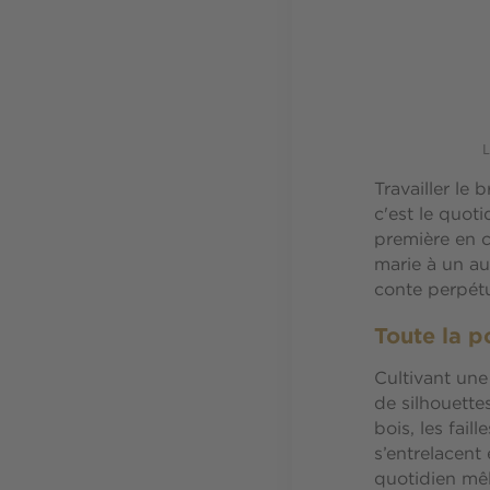
L
Travailler le
c'est le quot
première en c
marie à un au
conte perpétu
Toute la p
Cultivant une
de silhouette
bois, les fai
s’entrelacen
quotidien mêl