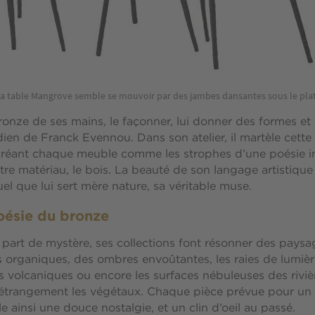
a table Mangrove semble se mouvoir par des jambes dansantes sous le pla
 bronze de ses mains, le façonner, lui donner des formes e
idien de Franck Evennou. Dans son atelier, il martèle cette
réant chaque meuble comme les strophes d’une poésie inf
tre matériau, le bois. La beauté de son langage artistique 
el que lui sert mère nature, sa véritable muse.
oésie du bronze
 part de mystère, ses collections font résonner des paysa
s organiques, des ombres envoûtantes, les raies de lumiè
lles volcaniques ou encore les surfaces nébuleuses des rivi
t étrangement les végétaux. Chaque pièce prévue pour un
e ainsi une douce nostalgie, et un clin d’oeil au passé.