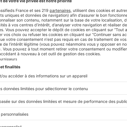
des pieds en forme de feuille, le pouf small est robuste, 
ennou autour du monde
 la galerie parisienne Avant-Scène, il a réalisé le projet 
de la résidence de l’Ambassade de France au Liban, con
s bijoux pour la Monnaie de Paris, une forêt de bronze 
et de la Nature et un bureau sculptural dédié au Mobilier 
neurs, il voit aujourd'hui sa cote s'envoler.