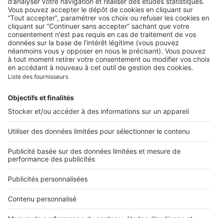
Appartement de luxe avec
vue : les plus beaux biens à
vendre à Paris
Image
Biens d'exception
Penthouse à Paris : les plus
beaux biens de prestige à
vendre
Image
Destinations
Sortir à Paris : 6 nouvelles
brasseries à découvrir
d’urgence
Image
Destinations