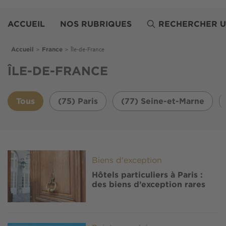
Aller
Belles
au
Demeures
ACCUEIL
NOS RUBRIQUES
RECHERCHER U
contenu
principal
Fil d'Ariane
>
>
Île-de-France
Accueil
France
ÎLE-DE-FRANCE
Tous
(75) Paris
(77) Seine-et-Marne
Image
Biens d'exception
Hôtels particuliers à Paris :
des biens d’exception rares