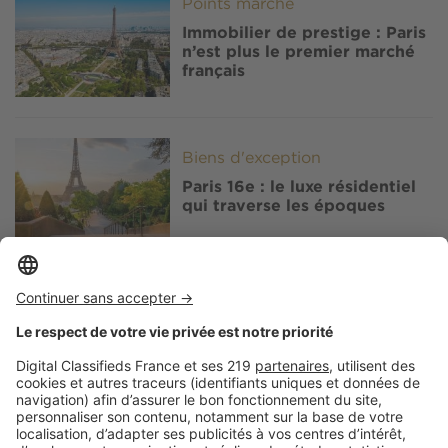
Image
Points marché
Immobilier de prestige : Paris
n’est plus le premier marché
français
Image
Biens d'exception
Paris 16e : le luxe résidentiel
qui traverse les époques
Image
Architecture d'intérieur
Paris : 7 idées déco inspirées
de l’appartement de Jeanne
Damas
Image
Biens d'exception