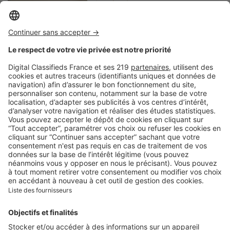
Image
Art de vivre
Isolation phonique : vous
vous réveillez fatigué ? Vos
fenêtres de toit peuvent en
être la cause
Image
Art de vivre
Comment bien choisir son
linge de lit ? Le guide
complet pour allier confort,
qualité et style
Image
Art de vivre
Contrat d'électricité : quelle
puissance souscrire dans un
nouveau logement ?