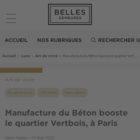
Aller
au
contenu
principal
Belles
Demeures
ACCUEIL
NOS RUBRIQUES
RECHERCHER U
Fil d'Ariane
>
>
>
Manufacture du Béton booste le quartier Vertbois, à Paris
Accueil
Luxe
Art de vivre
Art de vivre
Île-de-France
(75) Paris
Paris 3ème
Manufacture du Béton booste
le quartier Vertbois, à Paris
Henri Yadan
25 mar 2019