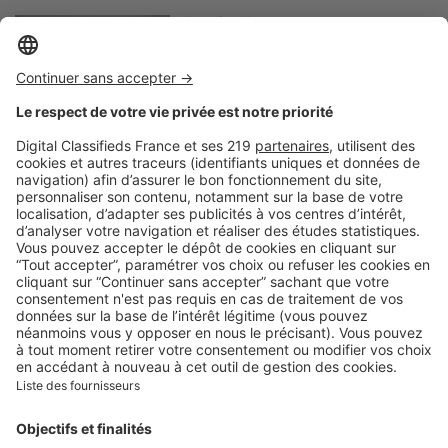
Image
Art de vivre
Isolation phonique : vous
vous réveillez fatigué ? Vos
fenêtres de toit peuvent en
être la cause
Image
Art de vivre
Comment bien choisir son
linge de lit ? Le guide
complet pour allier confort,
qualité et style
Image
Art de vivre
Contrat d'électricité : quelle
puissance souscrire dans un
nouveau logement ?