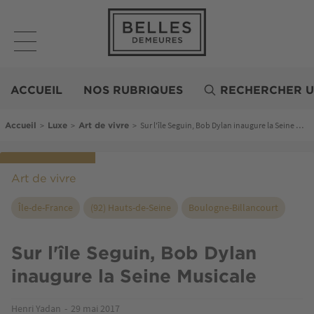
Aller
au
contenu
principal
Belles
Demeures
ACCUEIL
NOS RUBRIQUES
RECHERCHER U
Fil d'Ariane
>
>
>
Sur l'île Seguin, Bob Dylan inaugure la Seine Musicale
Accueil
Luxe
Art de vivre
Art de vivre
Île-de-France
(92) Hauts-de-Seine
Boulogne-Billancourt
Sur l'île Seguin, Bob Dylan
inaugure la Seine Musicale
Henri Yadan
29 mai 2017