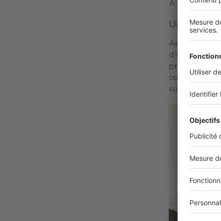
A table, vous 
Un espace 
Au premier ét
d'intérieur, 
proportionnée
ouvrant sur 
suites et un 