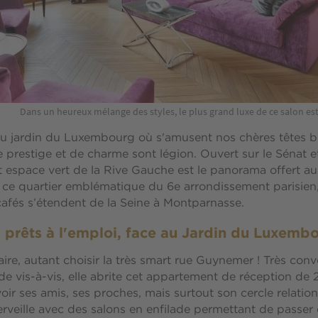
Dans un heureux mélange des styles, le plus grand luxe de ce salon es
u jardin du Luxembourg où s'amusent nos chères têtes bl
prestige et de charme sont légion. Ouvert sur le Sénat e
t espace vert de la Rive Gauche est le panorama offert au
e ce quartier emblématique du 6e arrondissement parisien,
cafés s’étendent de la Seine à Montparnasse.
 prêts à l'emploi, face au Jardin du Luxemb
faire, autant choisir la très smart rue Guynemer ! Très con
e vis-à-vis, elle abrite cet appartement de réception de 
oir ses amis, ses proches, mais surtout son cercle relation
erveille avec des salons en enfilade permettant de passer