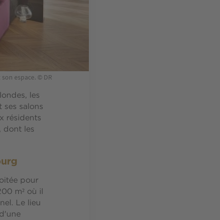
t son espace. © DR
ondes, les
t ses salons
x résidents
 dont les
ourg
voitée pour
200 m² où il
nel. Le lieu
 d'une