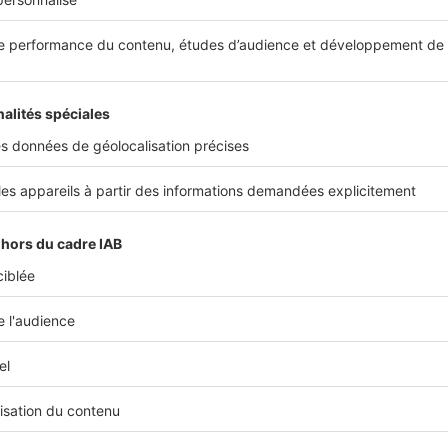
ne recevrez que des invités triés sur le volet ! © DR
de vie agencé pour réussir vos réceptions
age d'un bâtiment du 19e siècle, il est mis en beauté par
et son espace de vie comprend une salle de séjour génére
, une salle à manger pour vos déjeuners d'affaires, une 
un balcon, une cuisine contemporaine superbement équip
dressing. Vous n'avez plus qu'à lancer les invitations…