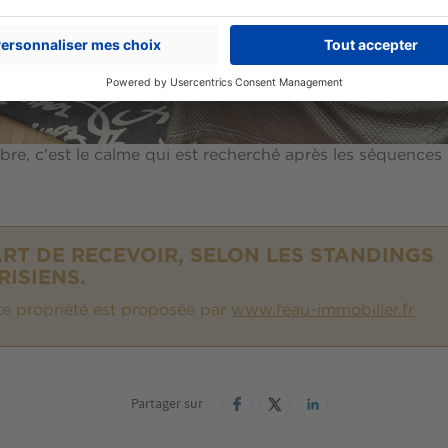
re, c'est le calme qui est recherché après les séquence
ART DE RECEVOIR, SELON LES STANDINGS
RISIENS.
te propriété est proposée par
www.feau-immobilier.fr
Partager sur