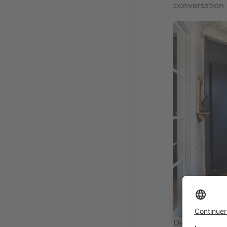
conversation à
Dès le hall d