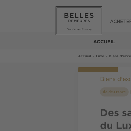
Aller
au
contenu
principal
ACHETE
Belles
Demeures
ACCUEIL
Fil
>
>
Accueil
Luxe
Biens d'exc
d'Ariane
Biens d'ex
Île-de-France
Des sa
du Lu