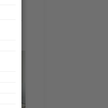
 un designer
usement
bibliothèque
ée, deux