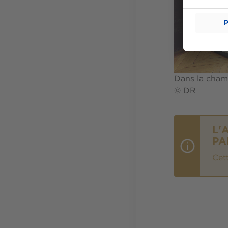
Dans la chamb
© DR
L'
PA
Cet