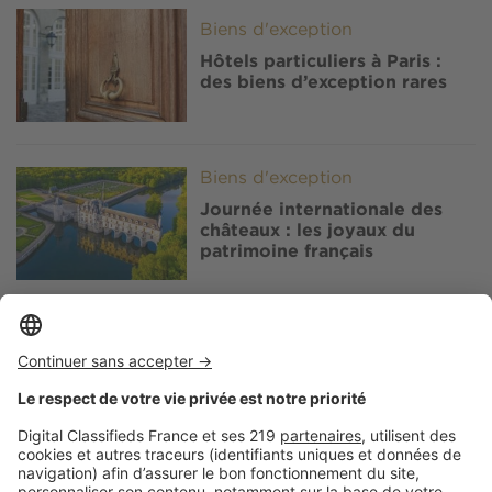
Image
Biens d'exception
Hôtels particuliers à Paris :
des biens d’exception rares
Image
Biens d'exception
Journée internationale des
châteaux : les joyaux du
patrimoine français
Image
Biens d'exception
Immobilier de prestige : dix
ans de transformation du luxe
résidentiel français
Image