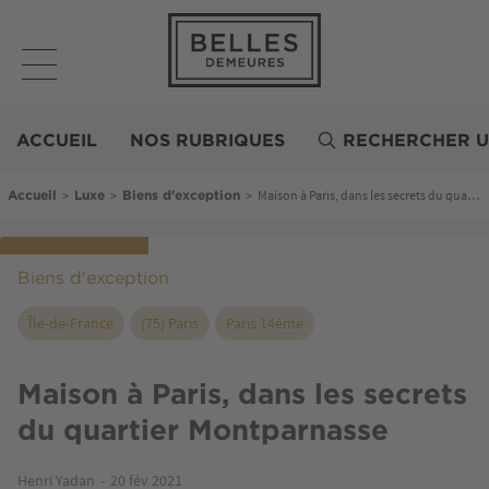
Aller
au
contenu
principal
Belles
Demeures
ACCUEIL
NOS RUBRIQUES
RECHERCHER U
Fil d'Ariane
>
>
>
Maison à Paris, dans les secrets du quartier Montparnasse
Accueil
Luxe
Biens d'exception
Biens d'exception
Île-de-France
(75) Paris
Paris 14ème
Maison à Paris, dans les secrets
du quartier Montparnasse
Henri Yadan
20 fév 2021