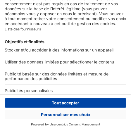
Ex :
Acheter
,
Décoration
,
Lyon
,
Marseille
...