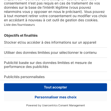
Ex :
Acheter
,
Décoration
,
Lyon
,
Marseille
...