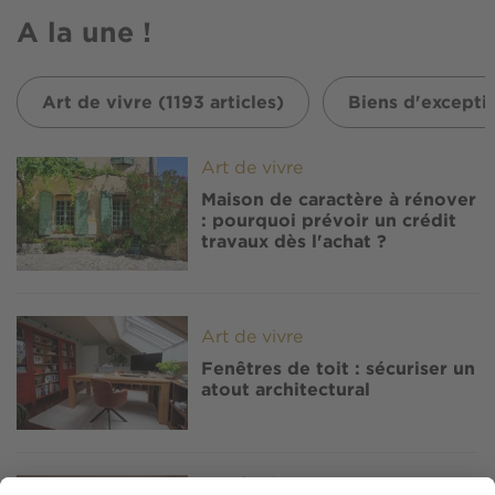
A la une !
Art de vivre (1193 articles)
Biens d'exceptio
Image
Art de vivre
Maison de caractère à rénover
: pourquoi prévoir un crédit
travaux dès l'achat ?
Image
Art de vivre
Fenêtres de toit : sécuriser un
atout architectural
Image
Art de vivre