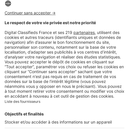
Isolation phonique : vous
vous réveillez fatigué ? Vos
fenêtres de toit peuvent en
être la cause
Image
Art de vivre
Comment bien choisir son
linge de lit ? Le guide
complet pour allier confort,
qualité et style
Image
Art de vivre
Contrat d'électricité : quelle
puissance souscrire dans un
nouveau logement ?