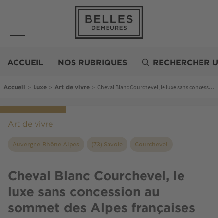
Aller
au
contenu
principal
Belles
Demeures
ACCUEIL
NOS RUBRIQUES
RECHERCHER U
Fil d'Ariane
>
>
>
Cheval Blanc Courchevel, le luxe sans concession au sommet des Alpes françaises
Accueil
Luxe
Art de vivre
Art de vivre
Auvergne-Rhône-Alpes
(73) Savoie
Courchevel
Cheval Blanc Courchevel, le
luxe sans concession au
sommet des Alpes françaises