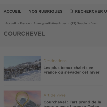
Aller
Belles
au
Demeures
ACCUEIL
NOS RUBRIQUES
RECHERCHER U
contenu
principal
Fil d'Ariane
>
>
>
>
Courchevel
Accueil
France
Auvergne-Rhône-Alpes
(73) Savoie
COURCHEVEL
Image
Destinations
Les plus beaux chalets en
France où s’évader cet hiver
Image
Art de vivre
Courchevel : l'art prend de la
hauteur avec Lorenzo Quinn