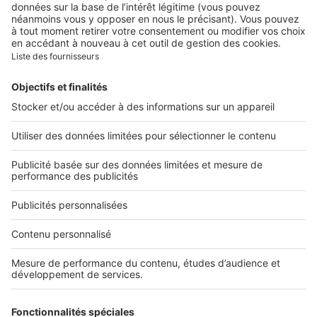
Image
Art de vivre
Restaurant Bagatelle, un
sommet de gourmandises à
Courchevel
Image
Biens d'exception
Dans les coulisses du Chalet
Diamond, au cœur du Jardin
Alpin de Courchevel
Image
Art de vivre
Cheval Blanc Courchevel, le
luxe sans concession au
sommet des Alpes françaises