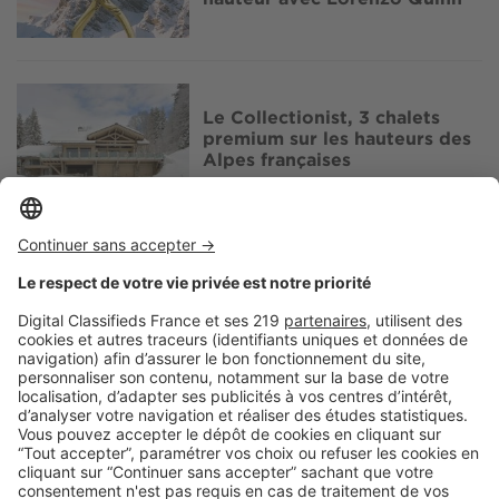
Image
Le Collectionist, 3 chalets
premium sur les hauteurs des
Alpes françaises
Image
Art de vivre
Courchevel : La Sivolière fête
ses 50 ans aux pieds des
pistes
Image
Biens d'exception
Chalet d’altitude, la résidence
estivale de luxe à la montagne