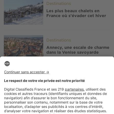
Image
Destinations
Les plus beaux chalets en
France où s’évader cet hiver
Image
Destinations
Annecy, une escale de charme
dans la Venise savoyarde
Image
Art de vivre
Vonnas, le village enchanté du
chef 3 étoiles Georges Blanc
Image
Biens d'exception