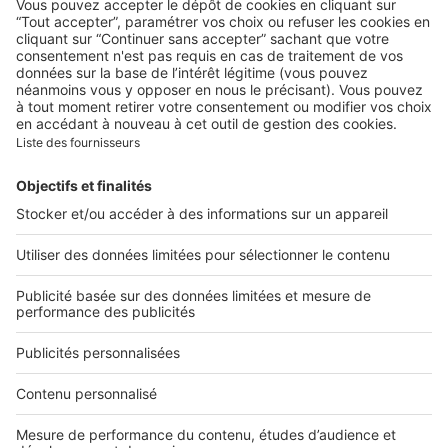
Chamonix, Megève, Méribel :
notre top 3 des chalets de
luxe
Image
Destinations
Charroux, le village du
Bourbonnais qui remonte le
temps
Image
Destinations
Évian-les-Bains, la ville des 4
saisons au bord du lac Léman
Image
Art de vivre