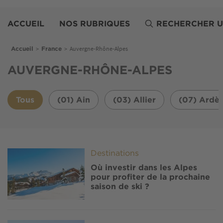
Aller
Belles
au
Demeures
ACCUEIL
NOS RUBRIQUES
RECHERCHER U
contenu
principal
Fil d'Ariane
>
>
Auvergne-Rhône-Alpes
Accueil
France
AUVERGNE-RHÔNE-ALPES
Tous
(01) Ain
(03) Allier
(07) Ardè
Image
Destinations
Où investir dans les Alpes
pour profiter de la prochaine
saison de ski ?