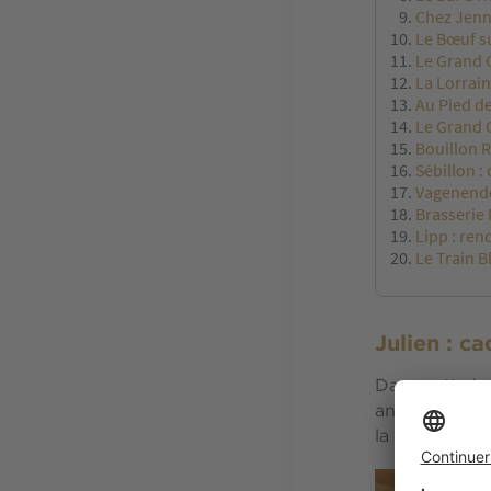
Chez Jenny
Le Bœuf su
Le Grand C
La Lorrain
Au Pied de
Le Grand C
Bouillon R
Sébillon : 
Vagenende
Brasserie 
Lipp : re
Le Train 
Julien : c
Dans cette b
années folles
la fête.
www.j