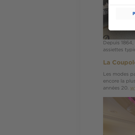
Depuis 1864, 
assiettes typ
La Coupole
Les modes pas
encore la plus
années 20.
w