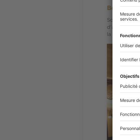
Bofinger : 
Sous sa verriè
d'après spect
la soupe à l'