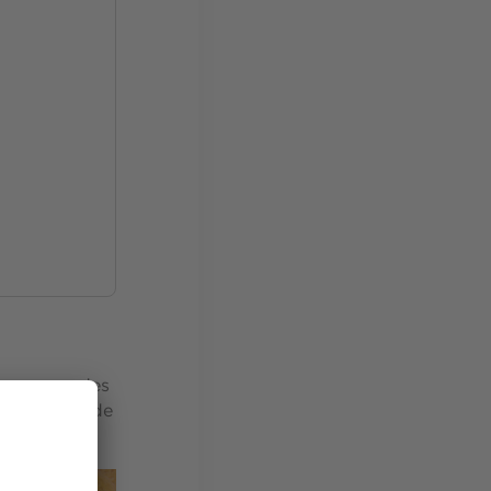
 gravures des
ent le sens de