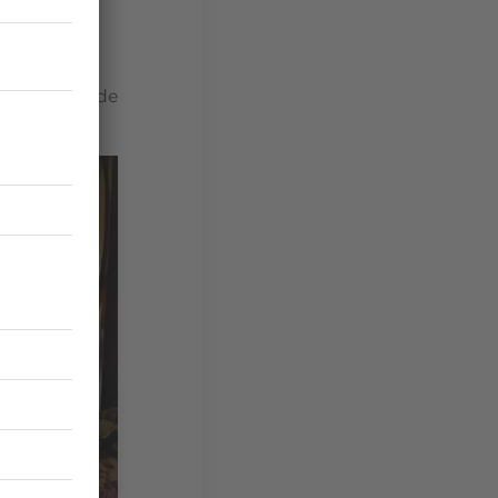
clients
 huîtres et de