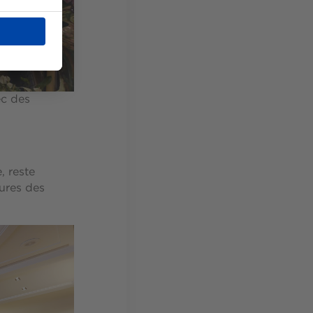
ec des
, reste
lures des