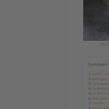
Les pl
Sommaire
Julien : c
Bofinger :
La Coupole
La Rotond
Le Dôme, c
Flo : cuivr
Chartier :
Le Bar à H