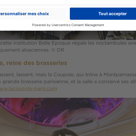
cette institution Belle Epoque régale les noctambules av
iquement alsaciennes. © DR
, reine des brasseries
sent, lassent, mais la Coupole, qui trône à Montparnasse
 grande brasserie parisienne, et la salle a conservé ses al
ww.lacoupole-paris.com