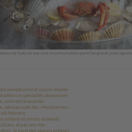
ateaux de fruits de mer sont incontournables parmi les grands plats signatu
adre exceptionnel et cuisine mijotée
 tradition et spécialités alsaciennes
, reine des brasseries
e, adresse culte des « Montparnos »
afé littéraire
es rutilants et miroirs éclatants
 120 ans, et pas une ride
uîtres : le must des saveurs océanes