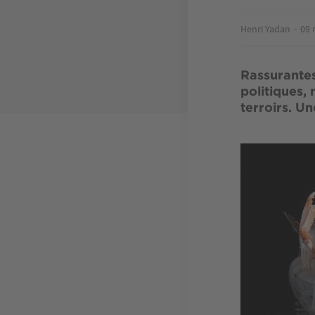
Henri Yadan
09 
Rassurantes,
politiques,
terroirs. U
Image