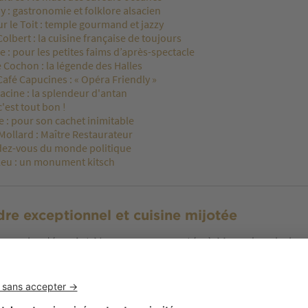
 : gastronomie et folklore alsacien
r le Toit : temple gourmand et jazzy
olbert : la cuisine française de toujours
e : pour les petites faims d’après-spectacle
 Cochon : la légende des Halles
afé Capucines : « Opéra Friendly »
acine : la splendeur d'antan
c'est tout bon !
 : pour son cachet inimitable
Mollard : Maître Restaurateur
ndez-vous du monde politique
Bleu : un monument kitsch
adre exceptionnel et cuisine mijotée
rasserie, déco Art Nouveau empruntée à Munsch, miroirs,
, bonnes viandes et banc de fruits de mer royal ont vraim
ulienparis.com