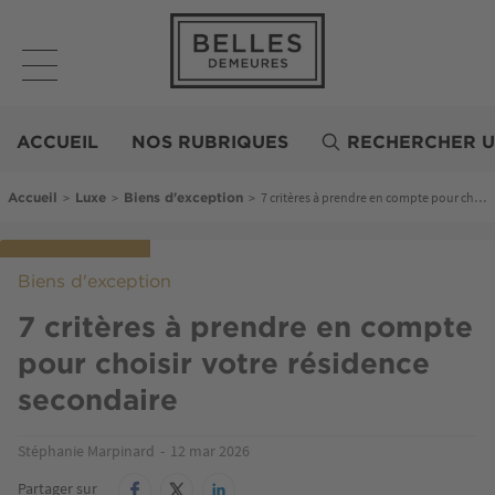
Aller
au
contenu
principal
Belles
Demeures
ACCUEIL
NOS RUBRIQUES
RECHERCHER U
Fil d'Ariane
>
>
>
7 critères à prendre en compte pour choisir votre résidence secondaire
Accueil
Luxe
Biens d'exception
Biens d'exception
7 critères à prendre en compte
pour choisir votre résidence
secondaire
Stéphanie Marpinard
12 mar 2026
Partager sur