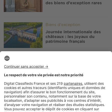
des biens d’exception rares
Image
Biens d'exception
Journée internationale des
châteaux : les joyaux du
patrimoine français
Image
Biens d'exception
Immobilier de prestige : dix
ans de transformation du luxe
résidentiel français
Image
Biens d'exception
Paris 16e : le luxe résidentiel
qui traverse les époques