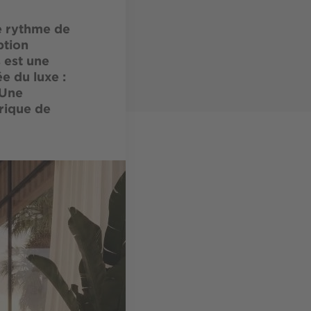
le rythme de
ption
s est une
e du luxe :
 Une
frique de