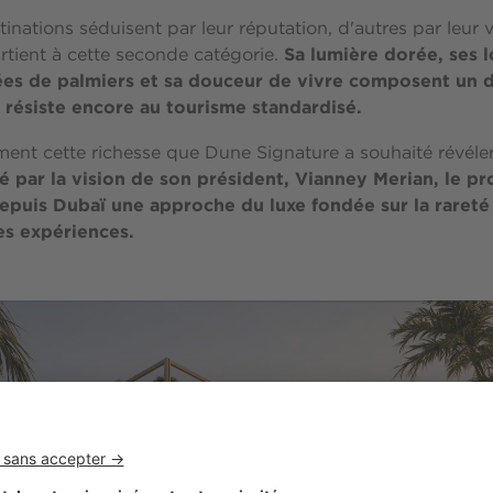
inations séduisent par leur réputation, d'autres par leur v
Sa lumière dorée, ses 
tient à cette seconde catégorie.
es de palmiers et sa douceur de vivre composent un 
i résiste encore au tourisme standardisé.
ment cette richesse que Dune Signature a souhaité révéle
é par la vision de son président, Vianney Merian, le p
puis Dubaï une approche du luxe fondée sur la rareté 
es expériences.