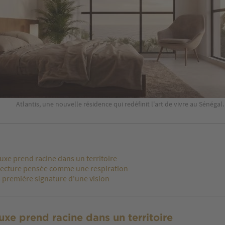
Atlantis, une nouvelle résidence qui redéfinit l'art de vivre au Sénéga
uxe prend racine dans un territoire
tecture pensée comme une respiration
la première signature d'une vision
uxe prend racine dans un territoire