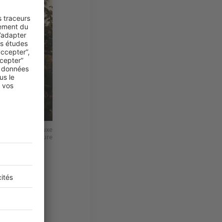
ui célèbre un luxe
 © Dune Signature
rnational
rchitecture
aturels…