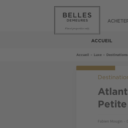
Aller
au
contenu
principal
ACHETE
Belles
Demeures
ACCUEIL
Fil
>
>
Accueil
Luxe
Destinations
d'Ariane
Destinatio
Atlant
Petite
Fabien Mougin