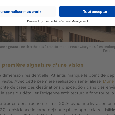
Dune Signature ne cherche pas à transformer la Petite Côte, mais à en prolo
l'espri
la première signature d'une vision
 dimension résidentielle, Atlantis marque le point de dép
 vaste. Avec cette première réalisation sénégalaise,
Dune 
lonté de créer des destinations d'exception dans des en
le sens du détail et l’exigence architecturale font toute la
ntrer en construction en mai 2026 avec une livraison a
bâtir
, la résidence incarne déjà une philosophie claire :