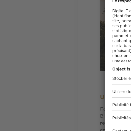
Imagin
Une archi
Face à l'océa
Blaise Diagne
revisite les 
contemporain