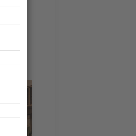
d vers
 étudiée
pagne les
.
Studios
ont conçus
 hors du