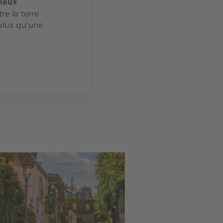
lieux
re la terre
plus qu'une
e