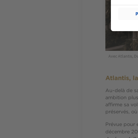
Avec Atlantis, 
Atlantis, 
Au-delà de sa
ambition plus
affirme sa vo
préservés, où 
Prévue pour e
décembre 2027