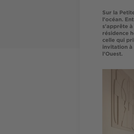
Sur la Petit
l'océan. En
s'apprête à 
résidence hô
celle qui pr
invitation à
l'Ouest.
Image