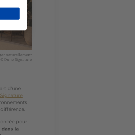
nger naturellement
t. © Dune Signature
art d'une
Signature
vironnements
 différence.
nnoncée pour
 dans la