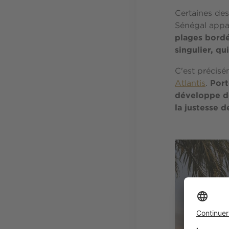
Certaines dest
Sénégal appar
plages bordé
singulier, qu
C'est précisé
Port
Atlantis
.
développe de
la justesse d
Image