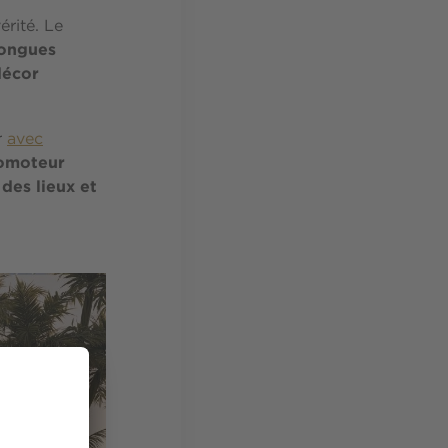
érité. Le
longues
décor
r
avec
romoteur
des lieux et