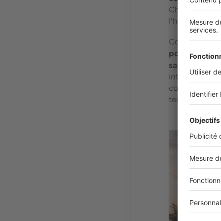
Chaque perspe
l'horizon.
Comme souvent
pour capter 
saisons, des
intimistes, s
comme de vér
temps.
Image