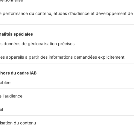
ctive semble avoir été dessinée pour prolonger le regar
une orientation
, l'élégance se niche dans les détails :
les brises marines, une ventilation naturelle qui accom
 espaces baignés de lumière tout au long de la journée
uites généreuses ou Suites Signature – tous les espaces s
itables refuges, pour faire de chaque séjour un moment