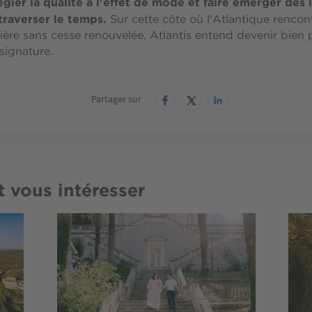
égier la qualité à l'effet de mode et faire émerger des 
traverser le temps.
Sur cette côte où l'Atlantique rencont
ère sans cesse renouvelée, Atlantis entend devenir bien 
signature.
Partager sur
t vous intéresser
Image
Imag