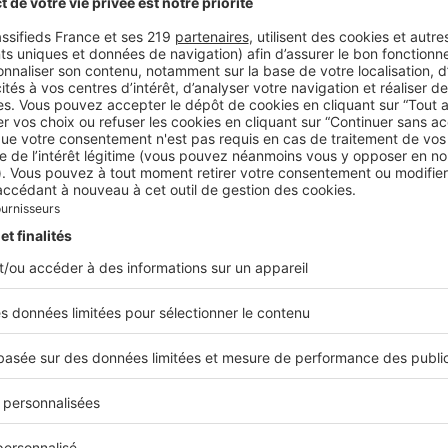
ée par Dune Signature, Atlantis est une résidence hôtelière confidentielle q
authentique.
tecture pensée comme une respiration
n, au sud de Dakar et à proximité du nouvel aéroport inte
L'a
, Atlantis s'inscrit dans le paysage tout en discrétion.
codes de l'habitat local dans une écriture résolument
e. Volumes grandioses, matériaux nobles, éléments n