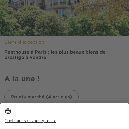
Biens d'exception
Penthouse à Paris : les plus beaux biens de
prestige à vendre
A la une !
Points marché (4 articles)
Image
Points marché
Immobilier de montagne : les