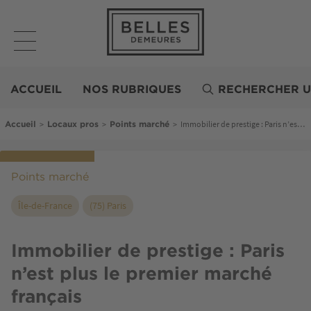
Aller
au
contenu
principal
Belles
Demeures
ACCUEIL
NOS RUBRIQUES
RECHERCHER U
Fil d'Ariane
>
>
>
Immobilier de prestige : Paris n’est plus le premier marché français
Accueil
Locaux pros
Points marché
Points marché
Île-de-France
(75) Paris
Immobilier de prestige : Paris
n’est plus le premier marché
français