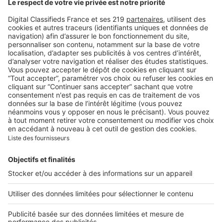
stations de ski les plus chères
Image
Points marché
Ultra-luxe : des territoires
prisés et une résilience
remarquable
Image
Points marché
Élections américaines : quel
impact sur l’immobilier du
luxe en France ?