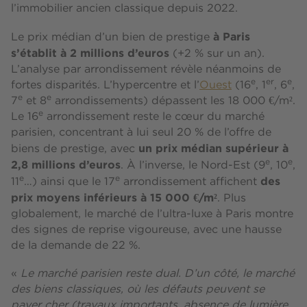
l’immobilier ancien classique depuis 2022.
à Paris
Le prix médian d’un bien de prestige
s’établit à 2 millions d’euros
(+2 % sur un an).
L’analyse par arrondissement révèle néanmoins de
e
er
e
fortes disparités. L’hypercentre et l’
Ouest
(16
, 1
, 6
,
e
e
7
et 8
arrondissements) dépassent les 18 000 €/m².
e
Le 16
arrondissement reste le cœur du marché
parisien, concentrant à lui seul 20 % de l’offre de
un prix médian supérieur à
biens de prestige, avec
2,8 millions d’euros
e
e
. À l’inverse, le Nord-Est (9
, 10
,
e
e
des
11
…) ainsi que le 17
arrondissement affichent
prix moyens inférieurs à 15 000 €/m²
. Plus
globalement, le marché de l’ultra-luxe à Paris montre
des signes de reprise vigoureuse, avec une hausse
de la demande de 22 %.
«
Le marché parisien reste dual. D’un côté, le marché
des biens classiques, où les défauts peuvent se
payer cher (travaux importants, absence de lumière,