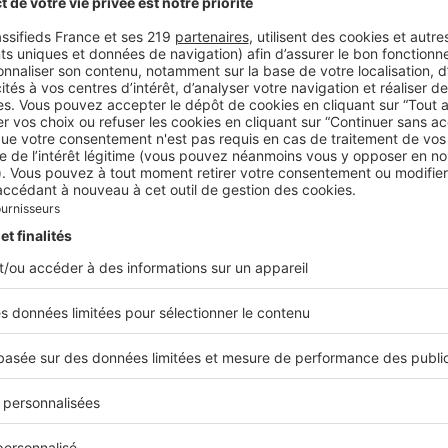
 présente Apparatus Art Four de Gabriel Hendifar dans s
ain-des-Prés. Il s'agit d'une collection dédiée, issue des 
ign new-yorkais, inspirée par les fondements culturels d