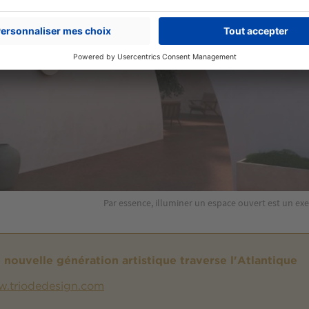
Par essence, illuminer un espace ouvert est un exe
 nouvelle génération artistique traverse l'Atlantique
.triodedesign.com