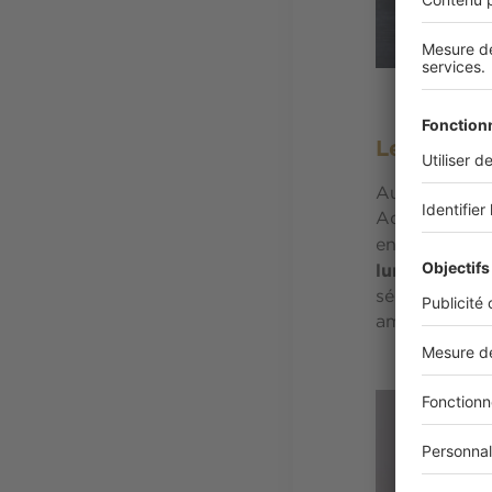
Suspendu ou 
Les modèle
Aux côtés des
Adelman, Roll
en harmonie. 
luminaires
, 
sélection et 
américain à Pa