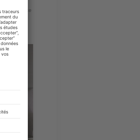
on showroom
ateliers de ce
es années