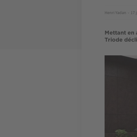
Henri Yadan
17 
Mettant en 
Triode décl
Image