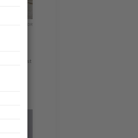
er une pièce. © DR
dsey
es, elle y est
 de
oque. Une
 design