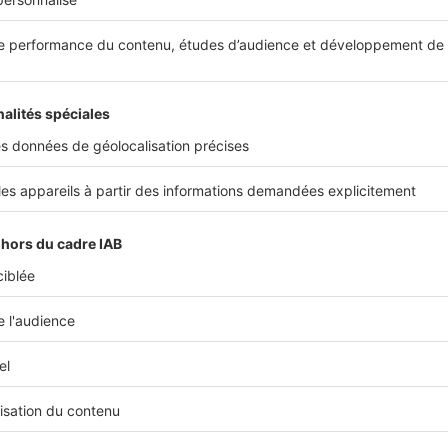
posé, chaque luminaire est exactement créé pour l'endroit où il doit décor
s qui créent les tendances
 créations d'Allied Maker, Gabriel Scott, John Pomp, Lin
 & Hill et des rééditions de Finn Juhl et de Sergio Rodrigu
une gamme unique de mobilier et
Le lieu présente ainsi
dont la sélection éclectique la place au cœur de notre ép
une expertise qui en font l'ambassadrice du renouveau du
ris.