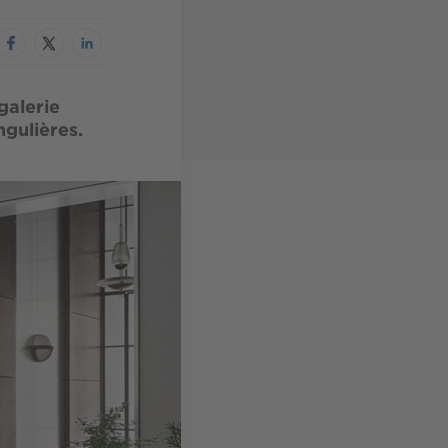
galerie
ngulières.