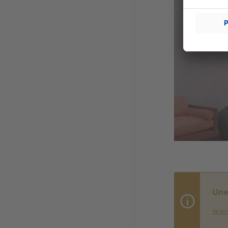
Une
www