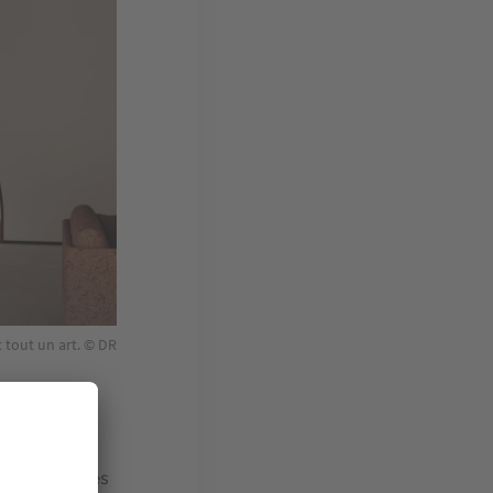
t tout un art. © DR
me de la
 marquer les