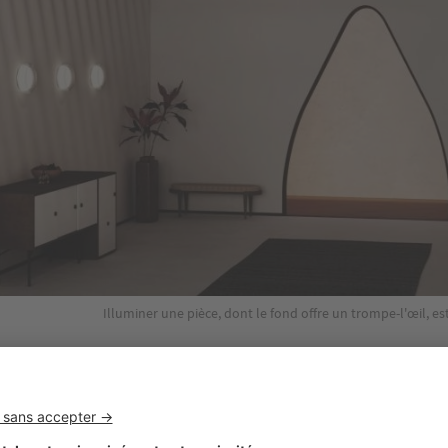
Illuminer une pièce, dont le fond offre un trompe-l'œil, es
s iconiques et minimalistes
le dynamis
emière édition 2023, la galerie Triode montre
ve américaine actuelle,
trop peu connue en Europe. Pour