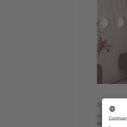
Des oeuvre
Pour cette pr
scène créati