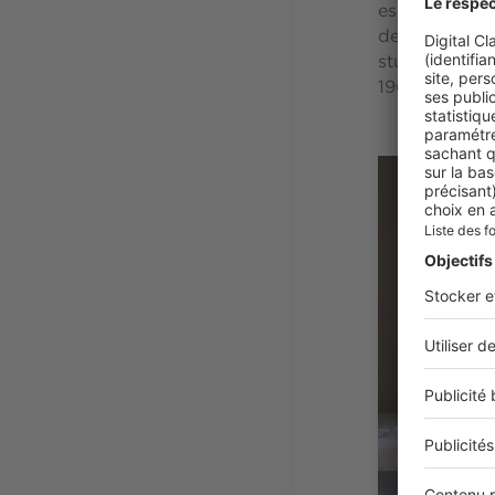
esprits, elle
de Saint-Germ
studio de des
1960.