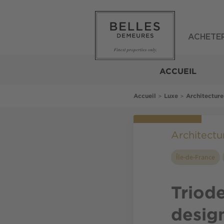
Aller
au
contenu
principal
ACHETE
Belles
Demeures
ACCUEIL
Fil
>
>
Accueil
Luxe
Architecture
d'Ariane
Architectur
Île-de-France
Triode
desig