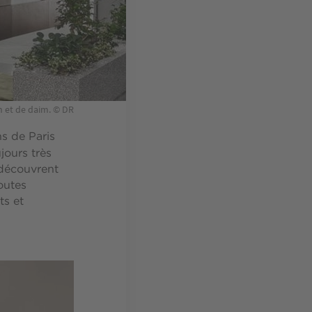
n et de daim. © DR
ns de Paris
jours très
 découvrent
outes
ts et