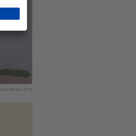
rcice délicat. © DR