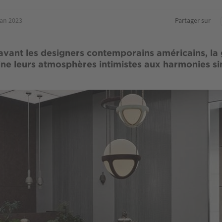
jan 2023
Partager sur
avant les designers contemporains américains, la 
ine leurs atmosphères intimistes aux harmonies si