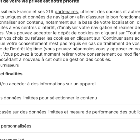
ler, chez Gallimard
Living Rooms
d’abord été réalisé à New York dans les années 1990, initi
de du
New Yorker,
puis décliné à Paris et à Berlin. Le ph
okov a visité et capturé les intérieurs de figures culture
Louise Bourgeois, Joan Didion, Allen Ginsberg…), rendant
e et sans filtre de New York et de ses habitants. Le projet
ue New York Living Rooms a été réédité en 2021 par Ap
s après sa première parution.
ue Nabokov, chez Apartamento
rchitecture
ique de la littérature autour de l’architecture, à offrir à 