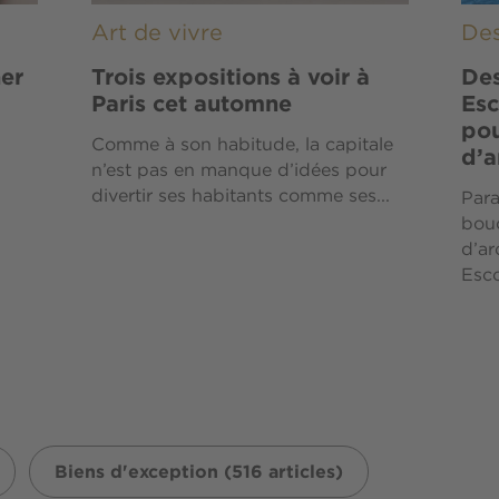
Art de vivre
Des
ner
Trois expositions à voir à
Des
Paris cet automne
Esc
pou
Comme à son habitude, la capitale
d’a
n’est pas en manque d’idées pour
divertir ses habitants comme ses...
Para
bou
d’ar
Esco
Biens d'exception (516 articles)