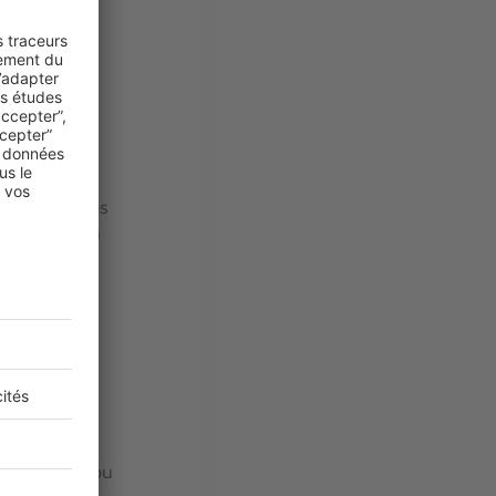
alement sur
otographe
lles majeures
 compte d’un
artamento,
un étudiant ou