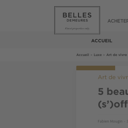
Aller
au
contenu
principal
ACHETE
Belles
Demeures
ACCUEIL
Fil
>
>
Accueil
Luxe
Art de vivre
d'Ariane
Art de viv
5 beau
(s’)off
Fabien Mougin