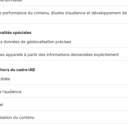
 les yeux fermés. Rédigé par
Le Corbusier
au début des a
st considéré comme le plus important du grand architecte
 à la compréhension de la pensée architecturale contemp
e qui a participé à poser les bases de l’architecture moder
 décor de nos vies et influencé bon nombre de créateurs.
sier, chez Flammarion
e France des maisons écologiques
illonné les routes de France sur la piste de la maison écol
es et l’anthropologue Mathis Rager, Emmanuel Stern et R
 douze, qu’ils ont étudiées en détail pour proposer cette 
our de projets architecturaux alternatifs. Vraies solutions 
sont passées au crible, via des dessins, chiffres clés, inte
t avis d’experts. Un ouvrage à offrir à un architecte en he
r le futur de son métier !
ager, Emmanuel Stern et Raphaël Walther, chez Altern