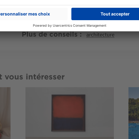
Partager sur
Plus de conseils
architecture
t vous intéresser
Image
Imag