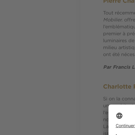
Pierre Cha
Tout récemme
Mobilier.
offr
l’emblématiqu
premier à pr
luminaires de 
milieu artist
ont été néce
Par Francis
Charlotte 
Si on la conn
une architect
l’estéthique 
nombre un vér
Laure Adler e
issues des arc