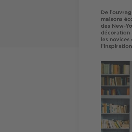
De l’ouvrag
maisons éco
des New-York
décoration 
les novices 
l’inspiration
Image