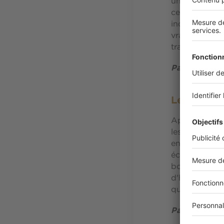
un passionné
cet ouvrage e
indispensable
vrai manifest
transformé le
Par Le Corbu
Le tour d
Après avoir s
les architect
en ont choisi
éclairante aut
bonnes idées 
d'habitants e
questionne su
Par Mathis R