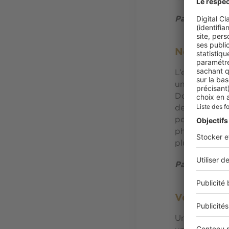
Par Laure Ad
New York 
L’exercice a 
une comman
Dominique Nab
de la ville (
portrait intim
photographiq
plus de 20 an
Par Dominiq
Vers une a
Un grand class