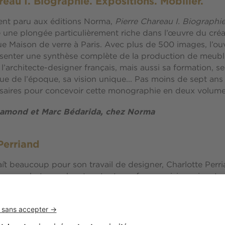
reau I. Biographie. Expositions. Mobilier.
nt paru aux éditions Norma,
Pierre Chareau I. Biographie
e une plongée particulièrement riche dans l’œuvre du cré
e Maison de verre à Paris. Avec plus de 500 images, l’ouv
ésenter une synthèse complète de la production de meubl
l’architecte-designer français, mais aussi sa formation, se
ique de l’époque, sa vision unique... Pas moins de sept an
ssaires pour concevoir cette monographie en deux volume
 Lamond et Marc Bédarida, chez Norma
Perriand
aît beaucoup pour son travail de designer, Charlotte Perri
e, une photographe et surtout une femme visionnaire et 
et la réflexion ont eu pour vocation de rendre accessible 
itable art de vivre. C’est tout le sujet de l’ouvrage épon
t paru chez Gallimard, illustré par de nombreuses photo
hives de la créatrice.