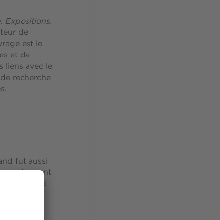
. Expositions.
ateur de
rage est le
es et de
s liens avec le
s de recherche
s.
and fut aussi
engagée, dont
au plus grand
yme signé
graphies