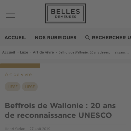
Aller
au
contenu
principal
Belles
Demeures
ACCUEIL
NOS RUBRIQUES
RECHERCHER U
Fil d'Ariane
>
>
>
Beffrois de Wallonie : 20 ans de reconnaissance UNESCO
Accueil
Luxe
Art de vivre
Art de vivre
LIEGE
LIEGE
Beffrois de Wallonie : 20 ans
de reconnaissance UNESCO
Henri Yadan
27 aoû 2019