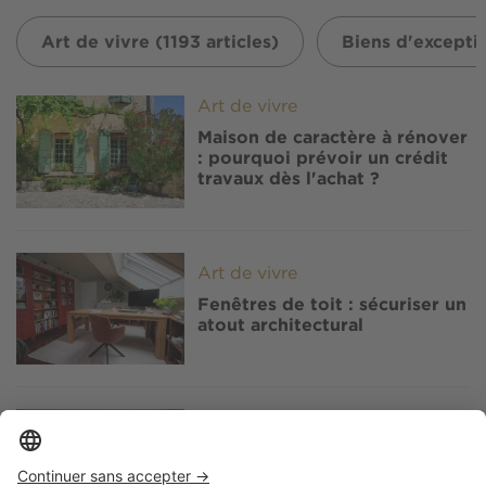
Art de vivre (1193 articles)
Biens d'exceptio
Image
Art de vivre
Maison de caractère à rénover
: pourquoi prévoir un crédit
travaux dès l'achat ?
Image
Art de vivre
Fenêtres de toit : sécuriser un
atout architectural
Image
Art de vivre
Isolation phonique : vous
vous réveillez fatigué ? Vos