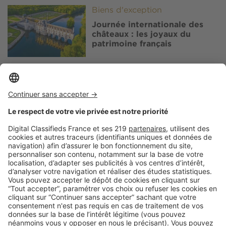
Image
Biens d'exception
Journée internationale des
châteaux : les joyaux du
patrimoine français
Image
Biens d'exception
Immobilier de prestige : dix
ans de transformation du luxe
résidentiel français
Image
Biens d'exception
Paris 16e : le luxe résidentiel
qui traverse les époques