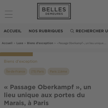
Aller
au
contenu
principal
Belles
Demeures
ACCUEIL
NOS RUBRIQUES
RECHERCHER U
Fil d'Ariane
>
>
>
« Passage Oberkampf », un lieu unique aux portes du Marais, à Paris
Accueil
Luxe
Biens d'exception
Biens d'exception
Île-de-France
(75) Paris
Paris 11ème
« Passage Oberkampf », un
lieu unique aux portes du
Marais, à Paris