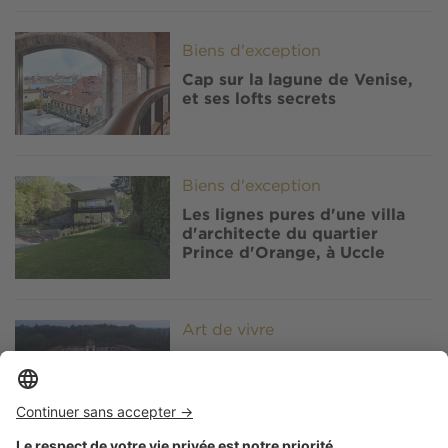
Image
Biens d'exception
Cap sur la lagune de Venise,
et ses lofts secrets
Image
Biens d'exception
Les lignes pures d'une villa
d'architecte du quartier
Prince d'Orange, à Uccle
Image
Art de vivre
Château Prieuré Marquet, une
maison d'hôtes au cœur du
vignoble bordelais