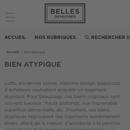
Aller
au
contenu
principal
Belles
Demeures
ACCUEIL
NOS RUBRIQUES
RECHERCHER U
Fil d'Ariane
>
bien atypique
Accueil
BIEN ATYPIQUE
Lofts, anciennes usines, maisons design, beaucoup
d’acheteurs souhaitent acquérir un logement
atypique. Pour beaucoup, ces biens originaux sont
souvent luxueux : hauts plafonds, vue imprenable,
superficie démentielle, etc. Pourtant, ces biens
atypiques regroupent des logements extrêmement
divers, allant de la maison d’architecte à la péniche