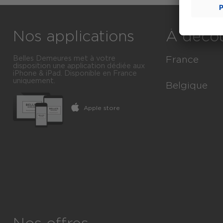
Nos applications
À décou
Belles Demeures met à votre
France
disposition une application dédiée aux
iPhone & iPad. Disponible en France
uniquement.
Immobilier Lu
Belgique
Toutes les vill
Apple store
Immobilier Lu
Tous les dép
Toutes les s
Toutes les ré
Toutes les 
Toutes les of
Tous les Arr
Toutes les Pr
Toutes les of