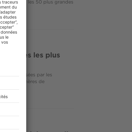
éreuses dans les 50 plus grandes
s côtières les plus
ères sont prisées par les
t les plus chères de
 au Sud...