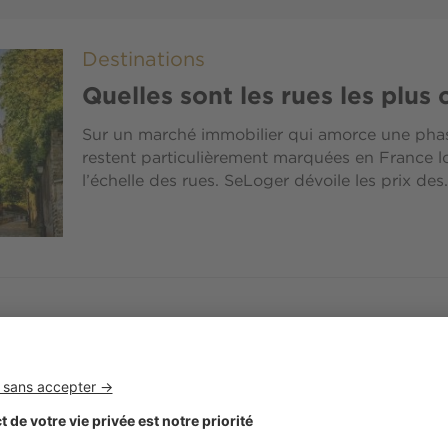
Destinations
Quelles sont les rues les plus
Sur un marché immobilier qui amorce une phase 
restent particulièrement marquées en France lo
l’échelle des rues. SeLoger dévoile les prix des.
Destinations
Habitez-vous dans l’une des ru
de France ?
De Paris à Cannes, en passant par Marseille ou