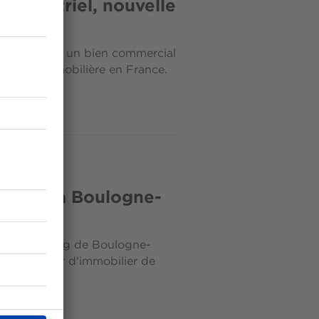
 industriel, nouvelle
nce
t place dans un bien commercial
tendance immobilière en France.
 loft, à Boulogne-
pot shopping de Boulogne-
bjet du désir d'immobilier de