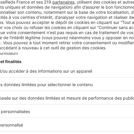
publié son classement des artères les plus on
villes françaises. Alors que le marché...
Destinations
Littoral : quelles sont les ville
riches de France ?
Offrant un cadre de vie paisible, les villes côti
acquéreurs les plus fortunés… Mais quelles son
l’Hexagone ? Saint-Tropez, Arcachon… Du Nord
Biens d'exception