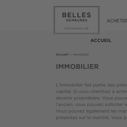
Aller
au
contenu
principal
ACHETE
Belles
Demeures
ACCUEIL
Fil
>
immobilier
Accueil
d'Ariane
IMMOBILIER
L'immobilier fait partie des pré
capital. Si vous cherchez à ach
devenir propriétaire. Vous pouv
l’ancien, vous pouvez solliciter
Vous pouvez également les mand
présentes sur le marché. Vous po