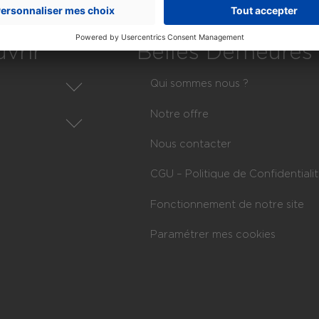
vrir
Belles Demeures
Qui sommes nous ?
Notre offre
xe
Nous contacter
es
xe
CGU – Politique de Confidentiali
artements
ections de commune
Fonctionnement de notre site
gions
Communes
Paramétrer mes cookies
fres
ondissements
ovinces
fres