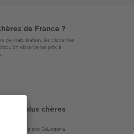
 chères de France ?
de stabilisation, les disparités
rsqu’on observe les prix à
..
es les plus chères
 Bordeaux, le site SeLoger a