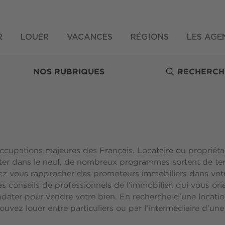
R
LOUER
VACANCES
RÉGIONS
LES AGE
NOS RUBRIQUES
RECHERCH
occupations majeures des Français. Locataire ou propriéta
eter dans le neuf, de nombreux programmes sortent de te
ez vous rapprocher des promoteurs immobiliers dans votre
 les conseils de professionnels de l'immobilier, qui vous o
ater pour vendre votre bien. En recherche d’une locati
uvez louer entre particuliers ou par l’intermédiaire d’un