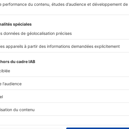
Habiter un bien commercial ou
tendance immobilière en Fra
Recherchés les lieux d'exception, qui prennen
ou industriel, sont à l'origine d'une nouvelle 
Biens d'exception
Une maison domotisée de style
Billancourt
Proche du centre commercial des Passages, s
Billancourt, cette maison de style loft est un o
luxe.