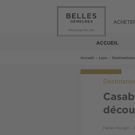
Aller
au
contenu
principal
ACHETE
Belles
Demeures
ACCUEIL
Fil
>
>
Accueil
Luxe
Destinations
d'Ariane
Destinatio
Casab
découv
Fabien Mougin