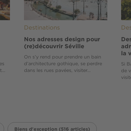
Destinations
Des
Nos adresses design pour
Des
(re)découvrir Séville
adr
la v
On s’y rend pour prendre un bain
es
d’architecture gothique, se perdre
Si B
...
dans les rues pavées, visiter...
de v
visit
Biens d'exception (516 articles)