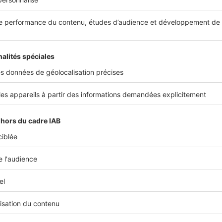
 de ne rien manquer, rapprochez-vous de l’association
Ca
centaine de bâtiments au Patrimoine nat
crire plus d’une
joyaux
visites guidées pour vous faire découvrir tous les
l’art : la Villa des arts
e d'or de l'architecture Art déco, l’élégante bâtisse de la
ite dans les années 1930, constitue à elle seule le cœur ba
ique contemporaine
expos
marocaine. L’édifice abrite des
'artistes locaux et internationaux, offrant une vitrine
e à la créativité et à l'innovation, le tout dans un déco
tif
, mêlant détails architecturaux d'époque et installatio
 culturelle promeut l'art sous toutes ses formes, du moder
expérience unique, entre œ
 et offre à ses visiteurs une
xuriants
, à la découverte des talents qui façonnent le pay
 Maroc. Une escale indispensable lors de votre passage dan