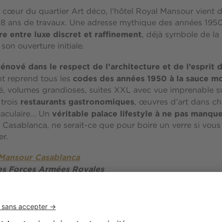
n cœur du quartier Art déco, l’hôtel Royal Mansour vient d
 8 ans de travaux. Une adresse mythique des années 1950
re entre luxe discret et raffinement
, déjà symbole de la
son ouverture initiale.
rénové dans le respect de l’architecture et de l’esprit d
codes des années 1950 à la sauce m
nt reprend tous les
é, volumes grandioses, suites XXL avec vue imprenable sur
restaurants gastronomiques
 trois
, œuvres d’art dans ch
véritable palace lifestyle à ne pas manqu
taculaire… Un
à Casablanca, ne serait-ce que pour boire un verre si vou
er.
 Mansour Casablanca
es Forces Armées Royales
 : le Jasmine
élégante villa Art déco rehaussée de vitraux coloré