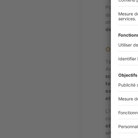
Pour être sûr
qui a fait ins
organise des 
de la ville
.
Où voir de 
Témoin de l'âg
Arts, constru
scène artist
temporaires d
exceptionnell
et contempla
L’institution
contemporain,
et jardins lu
artistique du