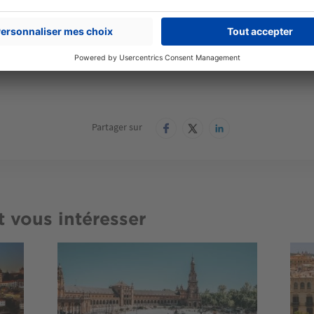
s
d Brahim Roudani, Rue Abou El Kacem Chabi
Partager sur
t vous intéresser
Image
Imag