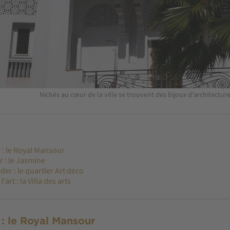
Nichés au cœur de la ville se trouvent des bijoux d'architectur
 : le Royal Mansour
 : le Jasmine
der : le quartier Art déco
’art : la Villa des arts
: le Royal Mansour