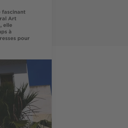
 fascinant
ral Art
 elle
mps à
dresses pour