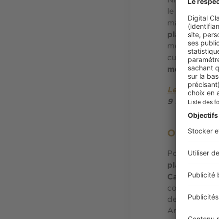
Niché dans 
le restaurant
marocaine et
plats raffiné
meilleures ta
cuisinière tra
mémorable e
Le Jasmine
9 Rue Dr Ve
Où se bala
Pour s’immerg
place Mohamm
Casablanca c
comme le Pal
des différent
Art nouveau,