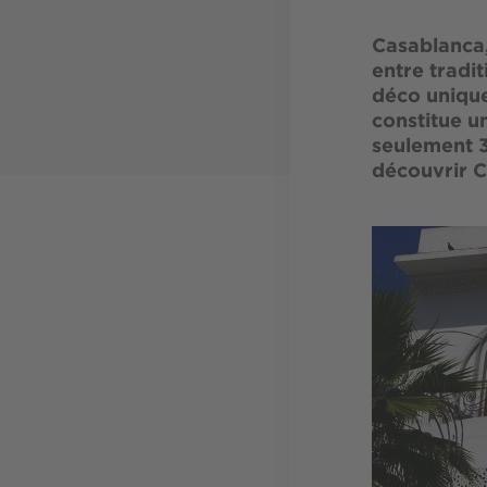
Casablanca,
entre tradi
déco unique
constitue u
seulement 3
découvrir C
Image