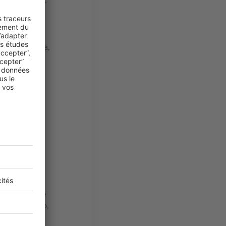
(Le Doge),
e tradition
 qualité,
 les
able Tabakha,
îner
rection la
r de
lématiques
e bonne idée
es (Art déco,