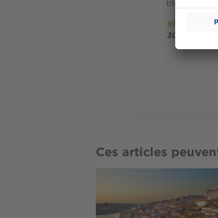
blanche.
Villa des Art
30 boulevar
Ces articles peuven
Image