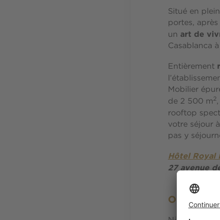
Situé en plei
portes, après
art de viv
un
Casablanca à 
Entièrement
l’établisseme
Mobilier épur
2
de 2 500 m
,
rooftop spec
votre séjour 
pas y séjourn
Hôtel Royal
27 avenue d
Où manger