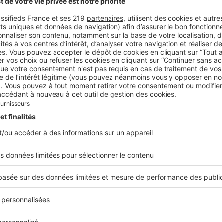
une
 Jasmine propose une expérience culinaire sans faute, entr
Tout y est : produits locaux de
 touches contemporaines.
s et créatifs, cadre intime et sophistiqué…
Classée parmi
bles de Casablanca, l’adresse est orchestrée par une vérit
d
ditionnelle au Maroc. Bref, c’est l'endroit parfait pour un
n amoureux ou entre amis
.
yre
der : le quartier Art déco
di
er pleinement dans l’architecture Art déco de la ville,
ed V, point de départ idéal pour explorer ce quartie
onstruit entre 1912 et 1956.
Entourée de bâtiments emb
ais de Justice et la Banque du Maroc, la place donne un
s styles architecturaux qui ont cohabité à travers les anné
 Bauhaus…).