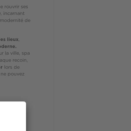
e rouvrir ses
, incarnant
 modernité de
es lieux
,
oderne.
 la ville, spa
aque recoin,
er
lors de
s ne pouvez
s