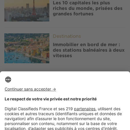
Les 10 capitales les plus
riches du monde, prisées des
grandes fortunes
Image
Destinations
Immobilier en bord de mer :
des stations balnéaires à deux
vitesses
Image
Destinations
Vie de milliardaires : zoom sur
Les Parcs de Saint-Tropez
Image
Destinations
Alpes françaises : le chalet de