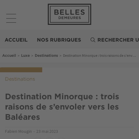
Aller
au
contenu
principal
Belles
Demeures
ACCUEIL
NOS RUBRIQUES
RECHERCHER U
Fil d'Ariane
>
>
>
Destination Minorque : trois raisons de s’envoler vers les Baléares
Accueil
Luxe
Destinations
Destinations
Destination Minorque : trois
raisons de s’envoler vers les
Baléares
Fabien Mougin
23 mai 2023