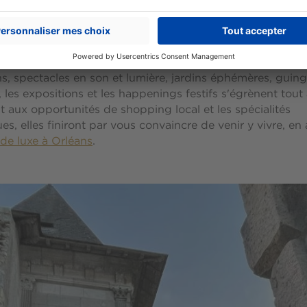
ents culturels à l'effet « waouh »
treet Art, Open-Air Art, Loire Art Show, musées anciens,
, spectacles en son et lumière, jardins éphémères, guing
, les expositions et les happenings festifs s'égrènent tout
t aux opportunités de shopping local et les spécialités
s, elles finiront par vous convaincre de venir y vivre, en
de luxe à Orléans
.