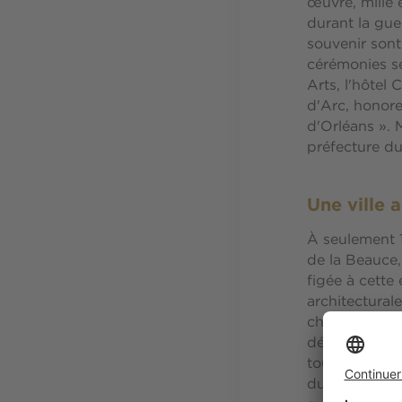
œuvre, mille e
durant la guer
souvenir sont
cérémonies se
Arts, l'hôtel
d'Arc, honore
d'Orléans ». 
préfecture du
Une ville 
À seulement 1
de la Beauce,
figée à cette
architectural
chaque étape 
dévoilent au 
tours sont su
du Martroi, vé