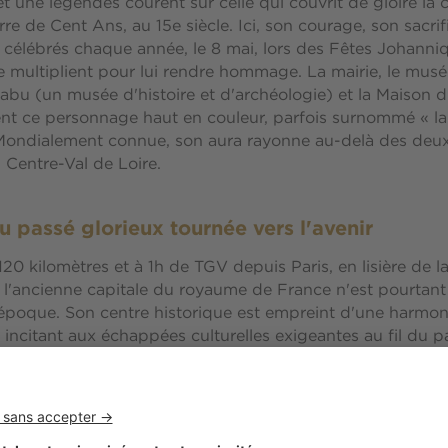
t une légendes courent sur celle qui couvrit de gloire la c
re de Cent Ans, au 15e siècle. Ici, son courage, son sacrif
 célébrés chaque année, le 8 mai, lors des Fêtes Johanni
 multiplient pour lui rendre hommage. La mairie, le mus
 Cabu (un musée d'histoire et d'archéologie) et la Maison 
nt ce personnage haut en couleur, parfois surnommé « la
Mondialement connue, son aura rayonne au-delà des deux 
 Centre-Val de Loire.
au passé glorieux tournée vers l'avenir
20 kilomètres et à 1h de TGV depuis Paris, en lisière de l
 l'ancienne capitale du royaume de France n'est pourtant
 époque. Son centre historique est empreint d'une harmon
e incitant aux échappées culturelles exigeantes au fil du p
d'une visite, les joyaux de son passé et de notre moderni
grand jour, à l'ombre de l'immense cathédrale Sainte-Croix
rmontées de délicates couronnes de pierre et tout autour 
ritable cœur battant de la ville où se dresse la statue équ