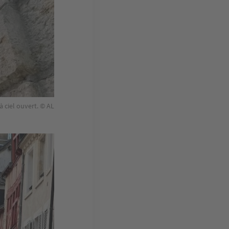
à ciel ouvert. © AL