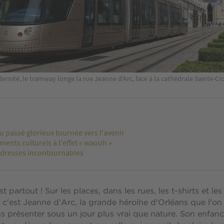
nité, le tramway longe la rue Jeanne d'Arc, face à la cathédrale Sainte-Cro
au passé glorieux tournée vers l'avenir
ents culturels à l'effet « waouh »
adresses incontournables
est partout ! Sur les places, dans les rues, les t-shirts et les
e, c'est Jeanne d'Arc, la grande héroïne d'Orléans que l'on
 présenter sous un jour plus vrai que nature. Son enfance