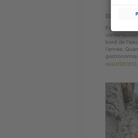
Des événem
Festival de S
contemporains
bord de l'eau
l'année. Quan
gastronomique
appartement 