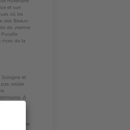
ité millénaire
ice et son
ques où les
ée des Beaux-
dite de Jeanne
 Pucelle
rives de la
a Sologne et
 pas restée
ie
atrimoine. À
té se
, dont les
de la place
estre de celle