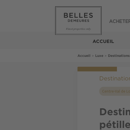
Aller
au
contenu
principal
ACHETE
Belles
Demeures
ACCUEIL
Fil
>
>
Accueil
Luxe
Destinations
d'Ariane
Destinatio
Centre-Val de Lo
Destin
pétill