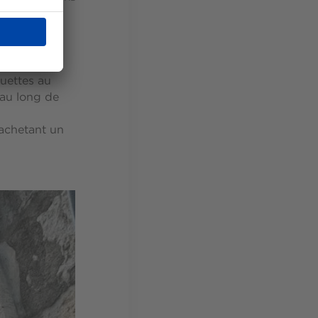
uettes au
 au long de
 achetant un