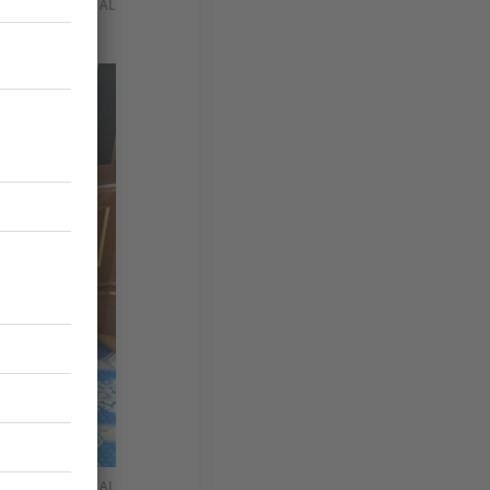
 de la ville. © AL
 pas à vendre… © AL