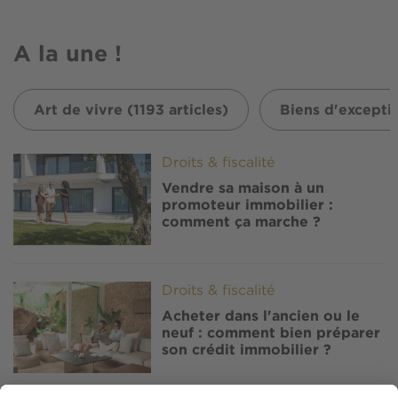
A la une !
Art de vivre (1193 articles)
Biens d'exceptio
Image
Droits & fiscalité
Vendre sa maison à un
promoteur immobilier :
comment ça marche ?
Image
Droits & fiscalité
Acheter dans l'ancien ou le
neuf : comment bien préparer
son crédit immobilier ?