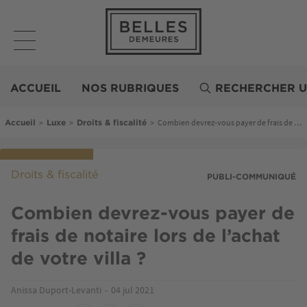
Aller
au
contenu
principal
Belles
Demeures
ACCUEIL
NOS RUBRIQUES
RECHERCHER U
Fil d'Ariane
>
>
>
Combien devrez-vous payer de frais de notaire lors de l’achat de votre villa ?
Accueil
Luxe
Droits & fiscalité
Droits & fiscalité
PUBLI-COMMUNIQUÉ
Combien devrez-vous payer de
frais de notaire lors de l’achat
de votre villa ?
Anissa Duport-Levanti
04 jul 2021