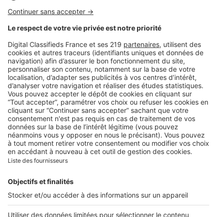
Droits & fiscalité
Achat immobilier : dans quels
cas privilégier le prêt in fine ?
Image
Droits & fiscalité
Investissement locatif : les
avantages de l'assurance
loyers impayés
Image
Droits & fiscalité
Faire agrandir sa propriété :
quand faut-il un permis de
construire ?