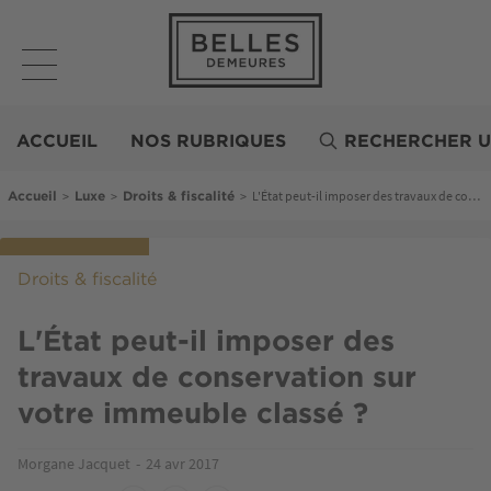
Aller
au
contenu
principal
Belles
Demeures
ACCUEIL
NOS RUBRIQUES
RECHERCHER U
Fil d'Ariane
>
>
>
L'État peut-il imposer des travaux de conservation sur votre immeuble classé ?
Accueil
Luxe
Droits & fiscalité
Droits & fiscalité
L'État peut-il imposer des
travaux de conservation sur
votre immeuble classé ?
Morgane Jacquet
24 avr 2017