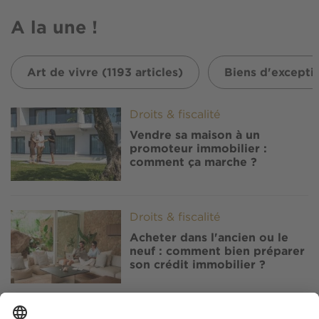
A la une !
Art de vivre (1193 articles)
Biens d'exceptio
Image
Droits & fiscalité
Vendre sa maison à un
promoteur immobilier :
comment ça marche ?
Image
Droits & fiscalité
Acheter dans l'ancien ou le
neuf : comment bien préparer
son crédit immobilier ?
Image