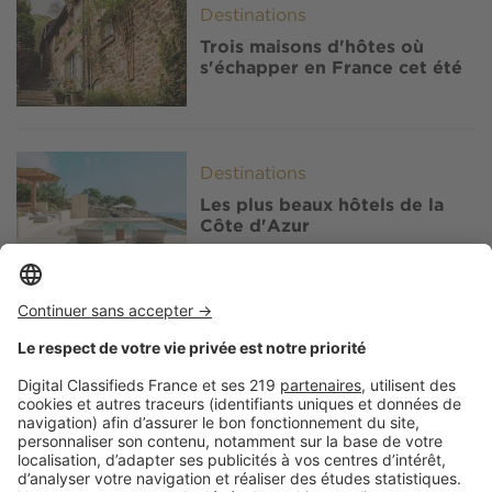
Image
Destinations
Trois maisons d'hôtes où
s'échapper en France cet été
Image
Destinations
Les plus beaux hôtels de la
Côte d'Azur
Image
Destinations
Que voir aux Rencontres de la
photographie à Arles ?
Image
Destinations