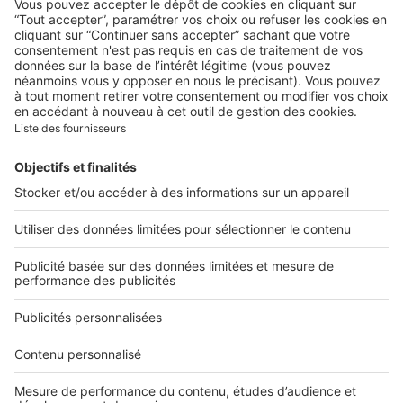
Trois expositions à voir à
Marseille en mai !
Image
Biens d'exception
Les Baux-de-Provence,
vaisseau de pierre sur un
éperon rocheux
Image
Art de vivre
Maison Empereur, le musée
quincailler de Marseille
Image
Destinations