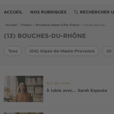
Aller
Belles
au
Demeures
ACCUEIL
NOS RUBRIQUES
RECHERCHER U
contenu
principal
Fil d'Ariane
>
>
>
(13) Bouches-du-Rhône
Accueil
France
Provence-Alpes-Côte d'Azur
(13) BOUCHES-DU-RHÔNE
Tous
(04) Alpes-de-Haute-Provence
(05
Image
Art de vivre
À table avec... Sarah Espeute