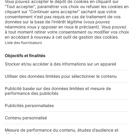
Victoria & Albert Museum, un
bicentenaire royal au cœur de
Londres
Image
Art de vivre
Dans la campagne anglaise, le
château de Leeds fête ses
900 ans
Image
Art de vivre
Alice in Wonderland, l'art de
la table rétro chic so british
Image
Biens d'exception